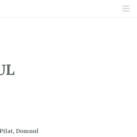
men
prin
UL
 Pilat, Domnul