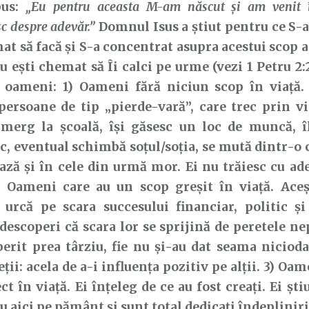
pus:
„Eu pentru aceasta M-am născut şi am venit 
c despre adevăr.”
Domnul Isus a știut pentru ce S-a 
at să facă și S-a concentrat asupra acestui scop
tu ești chemat să Îi calci pe urme (vezi 1 Petru 2:2
e oameni: 1) Oameni fără niciun scop în viață. 
persoane de tip „pierde-vară”, care trec prin vi
i merg la școală, își găsesc un loc de muncă, î
c, eventual schimbă soțul/soția, se mută dintr-o c
ză și în cele din urmă mor. Ei nu trăiesc cu ade
2) Oameni care au un scop greșit în viață. Aceș
, urcă pe scara succesului financiar, politic ș
descoperi că scara lor se sprijină de peretele nep
erit prea târziu, fie nu și-au dat seama nicioda
eții: acela de a-i influența pozitiv pe alții. 3) Oa
ct în viață. Ei înțeleg de ce au fost creați. Ei ști
aici pe pământ și sunt total dedicați îndeplinirii