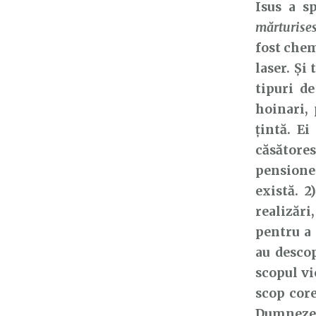
Isus a s
mărturises
fost chem
laser. Și 
tipuri d
hoinari, 
țintă. E
căsătores
pensionea
există. 
realizări
pentru a 
au descop
scopul vi
scop core
Dumnezeu 