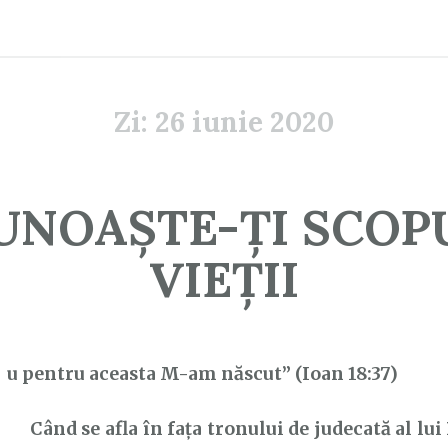
Zi:
26 iunie 2020
UNOAȘTE-ȚI SCOP
VIEȚII
E
u pentru aceasta M-am născut” (Ioan 18:37)
Când se afla în fața tronului de judecată al lui