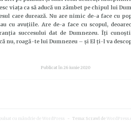
ăiesc viața ca să aducă un zâmbet pe chipul lui Du
esul care durează. Nu are nimic de-a face cu pop
au cu avuțiile. Are de-a face cu scopul, deoare
ranția succesului dat de Dumnezeu. Îți cunoști,
acă nu, roagă-te lui Dumnezeu – și El ți-l va descop
Publicat în
26 iunie 2020
pulsat cu mândrie de WordPress
~
Tema: Scrawl de
WordPress