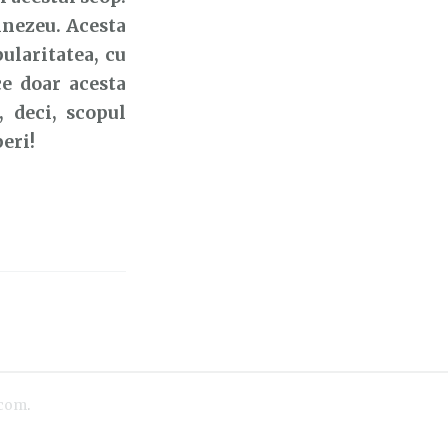
mnezeu. Acesta
ularitatea, cu
ce doar acesta
 deci, scopul
eri!
.com
.