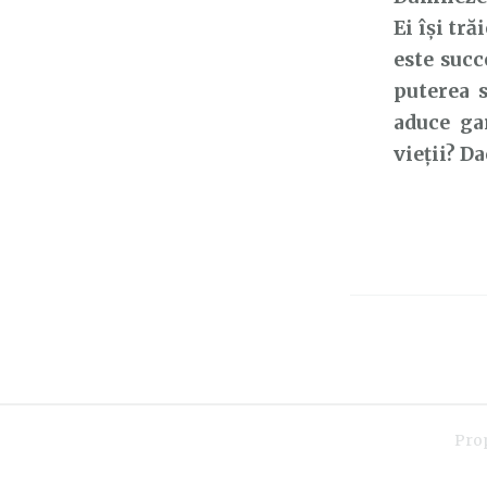
Ei își tr
este succ
puterea s
aduce ga
vieții? D
Pro