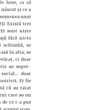
în lume, ca să
născut și ce a
 asemenea unui
1). Există trei
Ei sunt niște
ață fără nicio
l schimbă, se
asă în alta, se
vărat, ci doar
tia au super-
i social… doar
otrivit. Ei fie
tă că au ratat
meni care au un
u de ce i-a pus
 acestui scop.