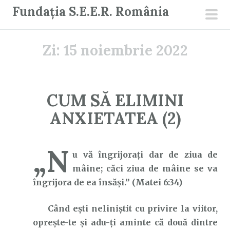
S
Fundația S.E.E.R. România
a
men
r
prin
Zi:
15 noiembrie 2022
i
l
a
c
CUM SĂ ELIMINI
o
ANXIETATEA (2)
n
ț
i
„N
u vă îngrijoraţi dar de ziua de
n
mâine; căci ziua de mâine se va
u
îngrijora de ea însăşi.” (Matei 6:34)
t
Când ești neliniștit cu privire la viitor,
oprește-te și adu-ți aminte că două dintre