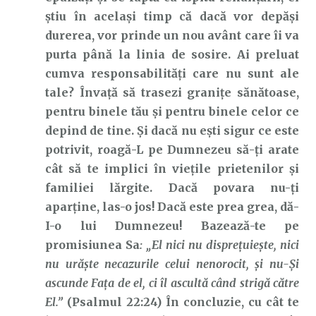
știu în același timp că dacă vor depăși
durerea, vor prinde un nou avânt care îi va
purta până la linia de sosire. Ai preluat
cumva responsabilități care nu sunt ale
tale? Învață să trasezi granițe sănătoase,
pentru binele tău și pentru binele celor ce
depind de tine. Și dacă nu ești sigur ce este
potrivit, roagă-L pe Dumnezeu să-ți arate
cât să te implici în viețile prietenilor și
familiei lărgite. Dacă povara nu-ți
aparține, las-o jos! Dacă este prea grea, dă-
I-o lui Dumnezeu! Bazează-te pe
promisiunea Sa
: „El nici nu dispreţuieşte, nici
nu urăşte necazurile celui nenorocit, şi nu-Şi
ascunde Faţa de el, ci îl ascultă când strigă către
El.”
(Psalmul 22:24) În concluzie, cu cât te