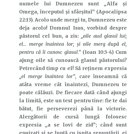
numele lui Dumnezeu sunt „Alfa și
Omega, începutul și sfârșitul” (Apocalipsa
22:13). Acolo unde mergi tu, Dumnezeu este
deja acolo! Domnul Isus, vorbind despre
păstorul cel bun, a zis:
„oile aud glasul lui;
el… merge înaintea lor; şi oile merg după el,
pentru că îi cunosc glasul.”
(Ioan 10:3-4) Cum
ajung oile să cunoască glasul păstorului?
Petrecând timp cu el! Să reținem expresia
„el merge înaintea lor”
, care înseamnă că
atâta vreme cât înaintezi, Dumnezeu te
poate călăuzi. De fiecare dată când ajungi
la limită, este un test pentru tine: fie te dai
bătut, fie perseverezi până la victorie.
Alergătorii de cursă lungă folosesc
expresia „a se lovi de zid”; când sunt
epuizați și se luptă cu ispita renunțării, ei