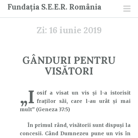
S
Fundația S.E.E.R. România
a
men
r
prin
Zi:
16 iunie 2019
i
l
a
c
GÂNDURI PENTRU
o
VISĂTORI
n
ț
i
„I
osif a visat un vis și l-a istorisit
n
fraților săi, care l-au urât și mai
u
mult” (Geneza 37:5)
t
În primul rând, visătorii sunt dispuși la
concesii. Când Dumnezeu pune un vis în