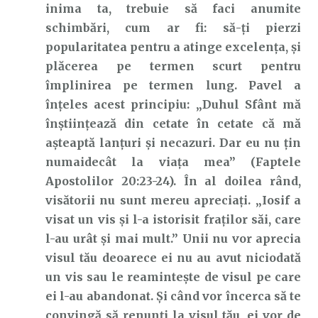
inima ta, trebuie să faci anumite
schimbări, cum ar fi: să-ți pierzi
popularitatea pentru a atinge excelența, și
plăcerea pe termen scurt pentru
împlinirea pe termen lung. Pavel a
înțeles acest principiu: „Duhul Sfânt mă
înștiințează din cetate în cetate că mă
așteaptă lanțuri și necazuri. Dar eu nu țin
numaidecât la viața mea” (Faptele
Apostolilor 20:23-24). În al doilea rând,
visătorii nu sunt mereu apreciați. „Iosif a
visat un vis și l-a istorisit fraților săi, care
l-au urât și mai mult.” Unii nu vor aprecia
visul tău deoarece ei nu au avut niciodată
un vis sau le reamintește de visul pe care
ei l-au abandonat. Și când vor încerca să te
convingă să renunți la visul tău, ei vor de