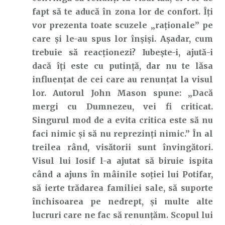
fapt să te aducă în zona lor de confort. Îți
vor prezenta toate scuzele „raționale” pe
care și le-au spus lor înșiși. Așadar, cum
trebuie să reacționezi? Iubește-i, ajută-i
dacă îți este cu putință, dar nu te lăsa
influențat de cei care au renunțat la visul
lor. Autorul John Mason spune: „Dacă
mergi cu Dumnezeu, vei fi criticat.
Singurul mod de a evita critica este să nu
faci nimic și să nu reprezinți nimic.” În al
treilea rând, visătorii sunt învingători.
Visul lui Iosif l-a ajutat să biruie ispita
când a ajuns în mâinile soției lui Potifar,
să ierte trădarea familiei sale, să suporte
închisoarea pe nedrept, și multe alte
lucruri care ne fac să renunțăm. Scopul lui