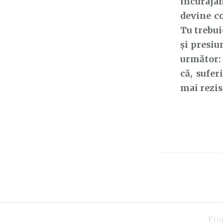
încurajân
devine co
Tu trebui
și presiu
următor
că, sufe
mai rezis
Pro