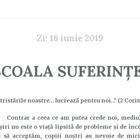
Zi:
18 iunie 2019
ȘCOALA SUFERINȚE
tristările noastre… lucrează pentru noi…” (2 Corin
ontrar a ceea ce am putea crede noi, mediul
ștri nu este o viață lipsită de probleme și de înc
u să acceptăm, copiii noștri au nevoie de micil