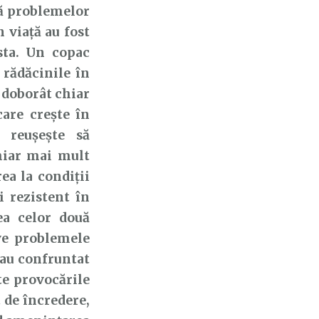
ță problemelor
n viață au fost
sta. Un copac
 rădăcinile în
i doborât chiar
care crește în
 reușește să
hiar mai mult
ea la condiții
i rezistent în
ea celor două
lve problemele
-au confruntat
te provocările
t de încredere,