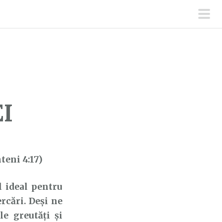
men
prin
I
teni 4:17)
 ideal pentru
ercări. Deși ne
e greutăți și