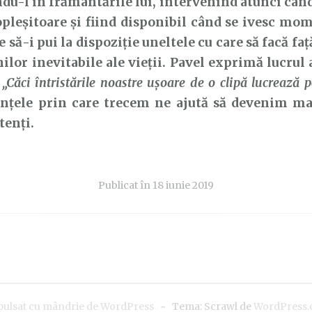
du-l în frământările lui, intervenind atunci câ
pleșitoare și fiind disponibil când se ivesc mom
e să-i pui la dispoziție uneltele cu care să facă f
nilor inevitabile ale vieții. Pavel exprimă lucrul 
:
„Căci întristările noastre ușoare de o clipă lucrează p
rințele prin care trecem ne ajută să devenim ma
tenți.
Publicat în
18 iunie 2019
pulsat cu mândrie de WordPress
~
Tema: Scrawl de
WordPress