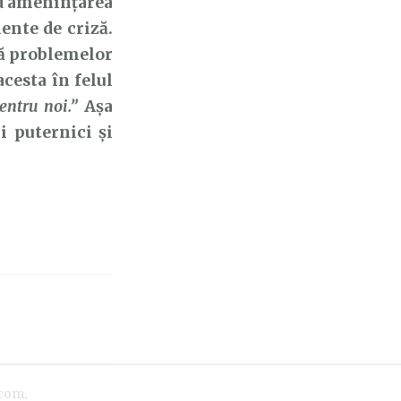
nd amenințarea
ente de criză.
ață problemelor
acesta în felul
entru noi.”
Așa
i puternici și
.com
.