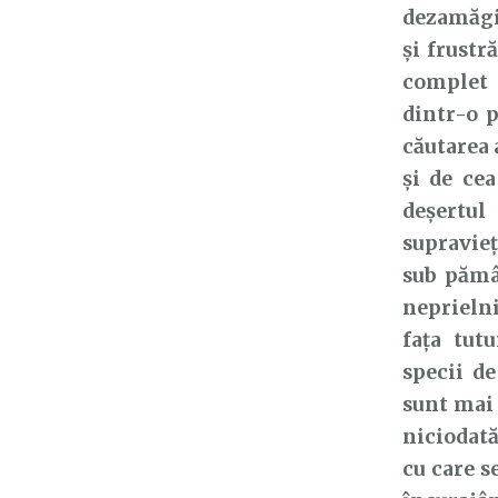
dezamăgir
și frustr
complet 
dintr-o 
căutarea 
și de ce
deșertu
supravie
sub pămâ
neprieln
fața tut
specii d
sunt mai 
niciodată
cu care s