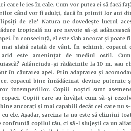
i care le ies în cale. Cum vor putea ei să facă fa
ărilor când vor fi adulți, dacă în primii lor ani di
lipsiți de ele? Natura ne dovedește lucrul ace
pădure tropicală nu are nevoie să-și adâncească
apei. În consecință, el este slab ancorat și poate f
a mai slabă rafală de vânt. În schimb, copacul 
l arid este amenințat de mediul ostil. Cum
țuiască? Adâncindu-și rădăcinile la 10 m. sau c
nt în căutarea apei. Prin adaptarea și acomodar
ice, copacul bine înrădăcinat devine puternic ș
uror intemperiilor. Copiii noștri sunt asemen
e copaci. Copiii care au învățat cum să-și rezo
bine ancorați și mai capabili decât cei care nu s
 cu ele. Așadar, sarcina ta nu este să elimini toa
e confruntă copilul tău, ci să-l slujești ca un alia