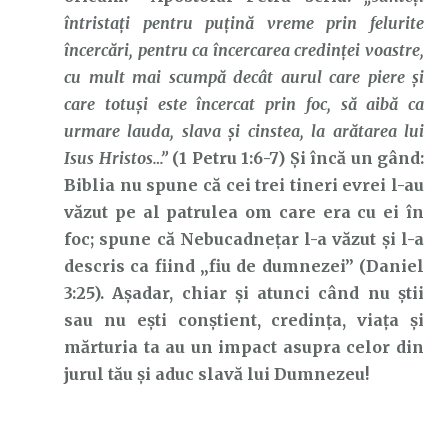
întristaţi pentru puţină vreme prin felurite
încercări, pentru ca încercarea credinţei voastre,
cu mult mai scumpă decât aurul care piere şi
care totuşi este încercat prin foc, să aibă ca
urmare lauda, slava şi cinstea, la arătarea lui
Isus Hristos…”
(1 Petru 1:6-7) Și încă un gând:
Biblia nu spune că cei trei tineri evrei l-au
văzut pe al patrulea om care era cu ei în
foc; spune că Nebucadnețar l-a văzut și l-a
descris ca fiind „fiu de dumnezei” (Daniel
3:25). Așadar, chiar și atunci când nu știi
sau nu ești conștient, credința, viața și
mărturia ta au un impact asupra celor din
jurul tău și aduc slavă lui Dumnezeu!