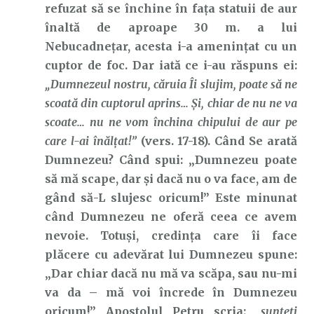
refuzat să se închine în fața statuii de aur
înaltă de aproape 30 m. a lui
Nebucadnețar, acesta i-a amenințat cu un
cuptor de foc. Dar iată ce i-au răspuns ei:
„Dumnezeul nostru, căruia Îi slujim, poate să ne
scoată din cuptorul aprins… Şi, chiar de nu ne va
scoate… nu ne vom închina chipului de aur pe
care l-ai înălţat!”
(vers. 17-18). Când Se arată
Dumnezeu? Când spui: „Dumnezeu poate
să mă scape, dar și dacă nu o va face, am de
gând să-L slujesc oricum!” Este minunat
când Dumnezeu ne oferă ceea ce avem
nevoie. Totuși, credința care îi face
plăcere cu adevărat lui Dumnezeu spune:
„Dar chiar dacă nu mă va scăpa, sau nu-mi
va da – mă voi încrede în Dumnezeu
oricum!” Apostolul Petru scria:
„sunteţi