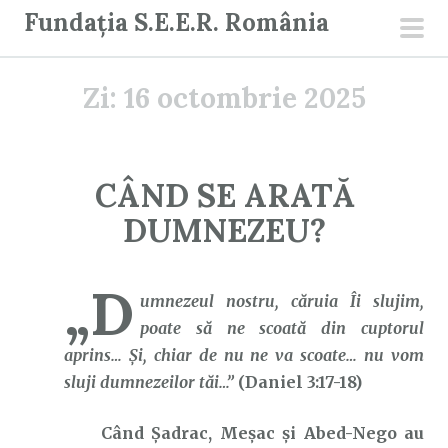
S
Fundația S.E.E.R. România
a
men
r
prin
Zi:
16 octombrie 2025
i
l
a
c
CÂND SE ARATĂ
o
DUMNEZEU?
n
ț
i
„D
umnezeul nostru, căruia Îi slujim,
n
poate să ne scoată din cuptorul
u
aprins… Şi, chiar de nu ne va scoate… nu vom
t
sluji dumnezeilor tăi…”
(Daniel 3:17-18)
Când Șadrac, Meșac și Abed-Nego au