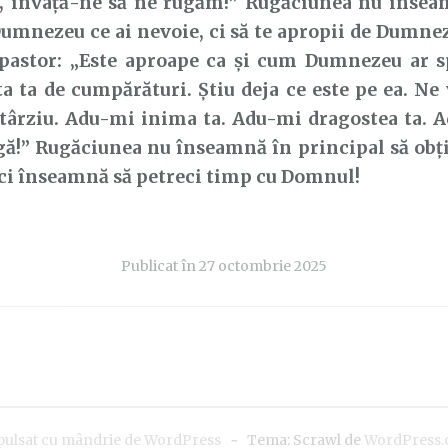
 învață-ne să ne rugăm!” Rugăciunea nu înseam
Dumnezeu ce ai nevoie, ci să te apropii de Dumn
 pastor: „Este aproape ca și cum Dumnezeu ar 
ta ta de cumpărături. Știu deja ce este pe ea. N
 târziu. Adu-mi inima ta. Adu-mi dragostea ta. 
gă!” Rugăciunea nu înseamnă în principal să obții
ci înseamnă să petreci timp cu Domnul!
Publicat în
27 octombrie 2025
pulsat cu mândrie de WordPress
~
Tema: Scrawl de
WordPress