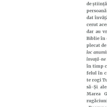
de științ
persoană 
dat învăț
cerut ace
dar au v
Biblie în
plecat de
loc anumit
învaţă-ne
în timp c
felul în 
te rogi T
să-Și al
Marea Ga
rugăciun