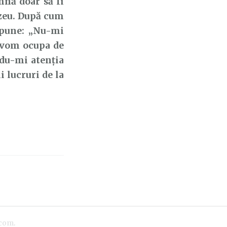
nă doar să Îi
ezeu. După cum
spune: „Nu-mi
e vom ocupa de
Adu-mi atenția
 lucruri de la
.com
.