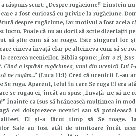
ă a răspuns scurt: „Despre rugăciune!” Einstein nu
care a fost curioasă cu privire la rugăciune. Do
ătură despre rugăciune, iar motivul a fost acela c
st lucru. Poate că nu au dorit să scrie dizertații p
rut să știe cum să se roage. Este singurul loc 
 care cineva învață clar pe altcineva cum să se ro
 la cererea ucenicilor. Biblia spune:
„Într-o zi, Isu
. Când a isprăvit rugăciunea, unul din ucenicii Lui I
 să ne rugăm…”
(Luca 11:1) Cred că ucenicii L-au an
e Se ruga. Aparent, felul în care Se ruga El era atâ
care se rugau ei, încât au spus: „Învață-ne să ne
u!” Înainte ca Isus să hrănească mulțimea în mod
eagă cei doisprezece ucenici sau să potolească 
lileei, El și-a făcut timp să Se roage. Ia
ilor Sale au fost atât de uimitoare încât ucen