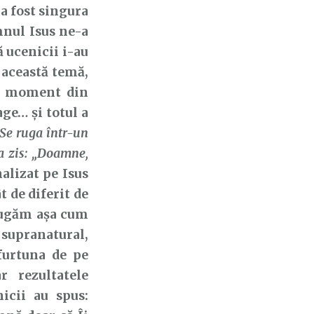
 a fost singura
mnul Isus ne-a
ă ucenicii i-au
e această temă,
și moment din
age… și totul a
s Se ruga într-un
-a zis: „Doamne,
alizat pe Isus
t de diferit de
 rugăm așa cum
 supranatural,
furtuna de pe
r rezultatele
icii au spus: