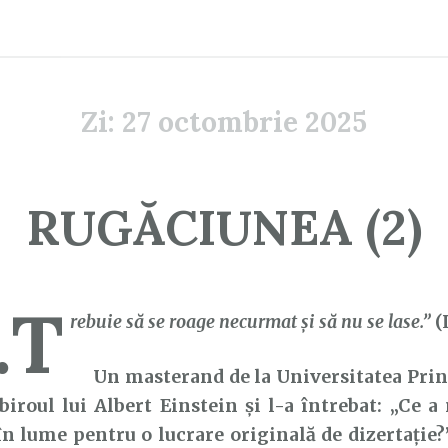
Zi:
27 octombrie 2025
RUGĂCIUNEA (2)
…T
rebuie să se roage necurmat şi să nu se lase.”
(
Un masterand de la Universitatea Princ
biroul lui Albert Einstein și l-a întrebat: „Ce 
în lume pentru o lucrare originală de dizertație