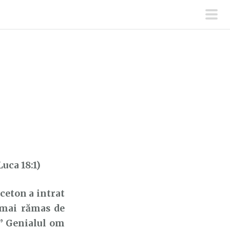
men
prin
Luca 18:1)
eton a intrat
a mai rămas de
?” Genialul om