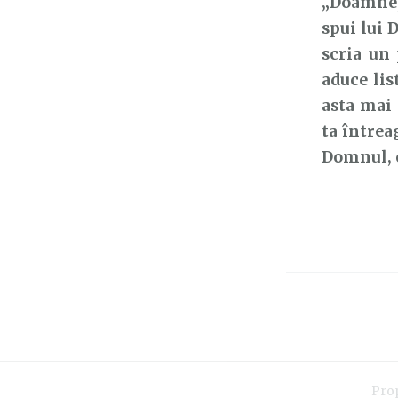
„Doamne,
spui lui 
scria un
aduce lis
asta mai
ta întrea
Domnul, 
Pro