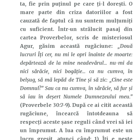
ta, fie prin puținul pe care ți-l dorești. O
mare parte din criza datoriilor a fost
cauzată de faptul că nu suntem mulțumiți
cu suficient. Într-un strălucit pasaj din
cartea Proverbelor, scris de misteriosul
Agur, găsim această rugăciune:
„Două
lucruri Îți cer, nu mi le opri înainte de moarte:
depărtează de la mine neadevărul… nu-mi da
nici sărăcie, nici bogăție… ca nu cumva, în
belșug, să mă lepăd de Tine și să zic: „Cine este
Domnul?” Sau ca nu cumva, în sărăcie, să fur și
să iau în deșert Numele Dumnezeului meu.”
(Proverbele 30:7-9). După ce ai citit această
rugăciune, încearcă întotdeauna să
respecți aceste șase reguli când vrei să iei
un împrumut. A lua cu împrumut este un
lucru greșit, atunci când: 1) Îți e peste