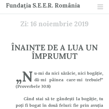
S
Fundația S.E.E.R. România
a
men
r
prin
Zi:
16 noiembrie 2019
i
l
a
c
ÎNAINTE DE A LUA UN
o
ÎMPRUMUT
n
ț
i
„N
u-mi da nici sărăcie, nici bogăție,
n
dă-mi pâinea care-mi trebuie!”
u
(Proverbele 30:8)
t
Când stai să te gândești la bogăție, tu
poți fi bogat în două feluri: fie prin avuția