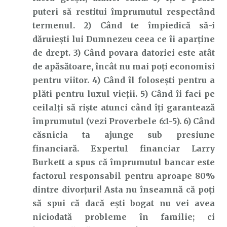
puteri să restitui împrumutul respectând
termenul. 2) Când te împiedică să-i
dăruiești lui Dumnezeu ceea ce îi aparține
de drept. 3) Când povara datoriei este atât
de apăsătoare, încât nu mai poți economisi
pentru viitor. 4) Când îl folosești pentru a
plăti pentru luxul vieții. 5) Când îi faci pe
ceilalți să riște atunci când îți garantează
împrumutul (vezi Proverbele 6:1-5). 6) Când
căsnicia ta ajunge sub presiune
financiară. Expertul financiar Larry
Burkett a spus că împrumutul bancar este
factorul responsabil pentru aproape 80%
dintre divorțuri! Asta nu înseamnă că poți
să spui că dacă ești bogat nu vei avea
niciodată probleme în familie; ci