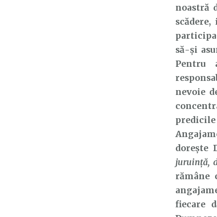
noastră d
scădere, 
participa
să-și asu
Pentru 
responsab
nevoie d
concentr
predicile
Angajame
dorește 
juruință, 
rămâne c
angajame
fiecare 