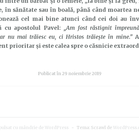
între un bărbat și o femeie, „la bine și la greu, 
e, în sănătate sau în boală, până când moartea ne
ionează cel mai bine atunci când cei doi au înv
 cu apostolul Pavel:
„Am fost răstignit împreună
ar nu mai trăiesc eu, ci Hristos trăiește în mine.”
A
t prioritar și este calea spre o căsnicie extraord
Publicat în
29 noiembrie 2019
pulsat cu mândrie de WordPress
~
Tema: Scrawl de
WordPress