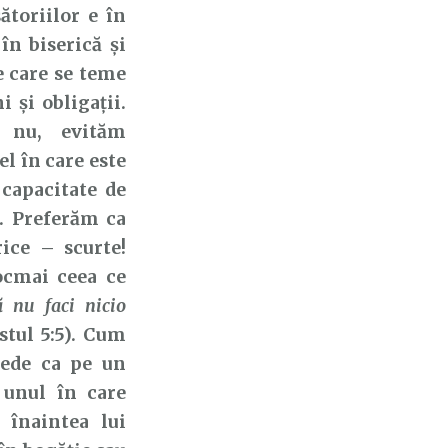
ătoriilor e în
în biserică și
e care se teme
 și obligații.
 nu, evităm
el în care este
 capacitate de
. Preferăm ca
rice – scurte!
ocmai ceea ce
 nu faci nicio
stul 5:5). Cum
vede ca pe un
 unul în care
 înaintea lui