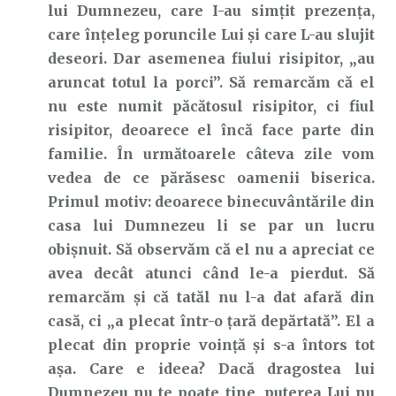
lui Dumnezeu, care I-au simțit prezența,
care înțeleg poruncile Lui și care L-au slujit
deseori. Dar asemenea fiului risipitor, „au
aruncat totul la porci”. Să remarcăm că el
nu este numit păcătosul risipitor, ci fiul
risipitor, deoarece el încă face parte din
familie. În următoarele câteva zile vom
vedea de ce părăsesc oamenii biserica.
Primul motiv: deoarece binecuvântările din
casa lui Dumnezeu li se par un lucru
obișnuit. Să observăm că el nu a apreciat ce
avea decât atunci când le-a pierdut. Să
remarcăm și că tatăl nu l-a dat afară din
casă, ci „a plecat într-o țară depărtată”. El a
plecat din proprie voință și s-a întors tot
așa. Care e ideea? Dacă dragostea lui
Dumnezeu nu te poate ține, puterea Lui nu