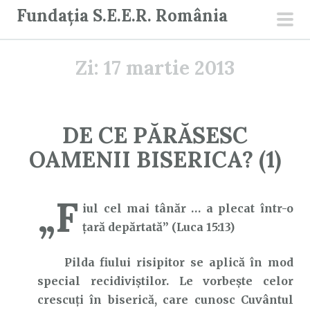
S
Fundația S.E.E.R. România
a
men
r
prin
Zi:
17 martie 2013
i
l
a
c
DE CE PĂRĂSESC
o
OAMENII BISERICA? (1)
n
ț
i
„F
iul cel mai tânăr … a plecat într-o
n
țară depărtată” (Luca 15:13)
u
t
Pilda fiului risipitor se aplică în mod
special recidiviștilor. Le vorbește celor
crescuți în biserică, care cunosc Cuvântul