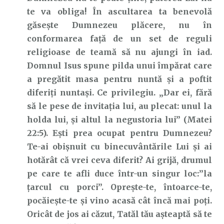
te va obliga! În ascultarea ta benevolă
găsește Dumnezeu plăcere, nu în
conformarea față de un set de reguli
religioase de teamă să nu ajungi în iad.
Domnul Isus spune pilda unui împărat care
a pregătit masa pentru nuntă și a poftit
diferiți nuntași. Ce privilegiu. „Dar ei, fără
să le pese de invitația lui, au plecat: unul la
holda lui, și altul la negustoria lui” (Matei
22:5). Ești prea ocupat pentru Dumnezeu?
Te-ai obișnuit cu binecuvântările Lui și ai
hotărât că vrei ceva diferit? Ai grijă, drumul
pe care te afli duce într-un singur loc:’’la
țarcul cu porci’’. Oprește-te, întoarce-te,
pocăiește-te și vino acasă cât încă mai poți.
Oricât de jos ai căzut, Tatăl tău așteaptă să te