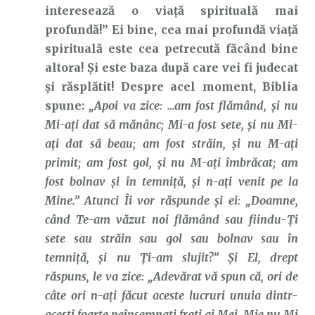
interesează o viață spirituală mai
profundă!” Ei bine, cea mai profundă viață
spirituală este cea petrecută făcând bine
altora! Și este baza după care vei fi judecat
și răsplătit! Despre acel moment, Biblia
spune:
„Apoi va zice: …am fost flămând, şi nu
Mi-aţi dat să mănânc; Mi-a fost sete, şi nu Mi-
aţi dat să beau; am fost străin, şi nu M-aţi
primit; am fost gol, şi nu M-aţi îmbrăcat; am
fost bolnav şi în temniţă, şi n-aţi venit pe la
Mine.” Atunci Îi vor răspunde şi ei: „Doamne,
când Te-am văzut noi flămând sau fiindu-Ţi
sete sau străin sau gol sau bolnav sau în
temniţă, şi nu Ţi-am slujit?” Şi El, drept
răspuns, le va zice: „Adevărat vă spun că, ori de
câte ori n-aţi făcut aceste lucruri unuia dintr-
aceşti foarte neînsemnaţi fraţi ai Mei, Mie nu Mi