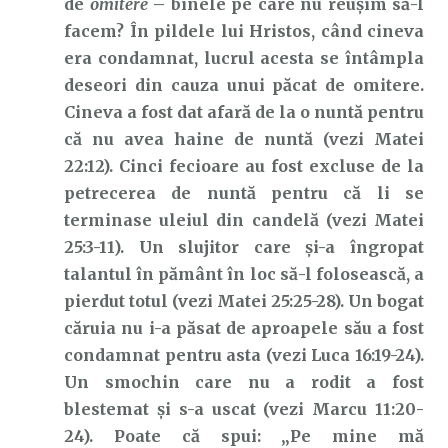
de
omitere
– binele pe care nu reușim să-l
facem? În pildele lui Hristos, când cineva
era condamnat, lucrul acesta se întâmpla
deseori din cauza unui păcat de omitere.
Cineva a fost dat afară de la o nuntă pentru
că nu avea haine de nuntă (vezi Matei
22:12). Cinci fecioare au fost excluse de la
petrecerea de nuntă pentru că li se
terminase uleiul din candelă (vezi Matei
25:3-11). Un slujitor care și-a îngropat
talantul în pământ în loc să-l folosească, a
pierdut totul (vezi Matei 25:25-28). Un bogat
căruia nu i-a păsat de aproapele său a fost
condamnat pentru asta (vezi Luca 16:19-24).
Un smochin care nu a rodit a fost
blestemat și s-a uscat (vezi Marcu 11:20-
24). Poate că spui: „Pe mine mă