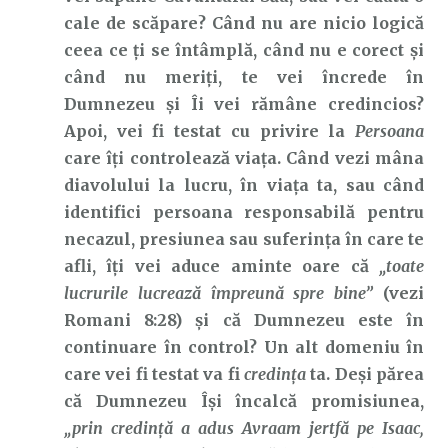
cale de scăpare? Când nu are nicio logică
ceea ce ți se întâmplă, când nu e corect și
când nu meriți, te vei încrede în
Dumnezeu și Îi vei rămâne credincios?
Apoi, vei fi testat cu privire la
Persoana
care îți controlează viața. Când vezi mâna
diavolului la lucru, în viața ta, sau când
identifici persoana responsabilă pentru
necazul, presiunea sau suferința în care te
afli, îți vei aduce aminte oare că
„toate
lucrurile lucrează împreună spre bine”
(vezi
Romani 8:28) și că Dumnezeu este în
continuare în control? Un alt domeniu în
care vei fi testat va fi
credința
ta. Deși părea
că Dumnezeu Își încalcă promisiunea,
„prin credinţă a adus Avraam jertfă pe Isaac,