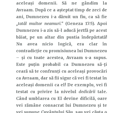
aceleași domenii. Să ne gândim la
Avraam. După ce a așteptat timp de zeci de
ani, Dumnezeu i-a dăruit un fiu, ca să fie
„tatăl multor neamuri.”
(Geneza 17:5). Apoi
Dumnezeu i-a zis să-l aducă jertfă pe acest
băiat, pe un altar din pustia îndepărtată!
Nu avea nicio logică, era clar în
contradicție cu promisiunea lui Dumnezeu
– și cu toate acestea, Avraam s-a supus.
Este puțin probabil ca Dumnezeu să-ți
ceară să te confrunți cu aceleași provocări
ca Avraam, dar să fii sigur că vei fi testat în
aceleași domenii ca el! De exemplu, vei fi
testat cu privire la nivelul
dedicării
tale.
Când umblarea cu El devine dificilă, oare
vei rămâne consacrat lui Dumnezeu și te
vei supune Cuvântului Său, sau vei căuta o