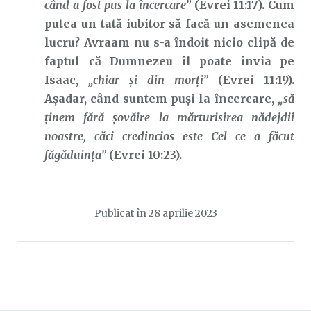
când a fost pus la încercare”
(Evrei 11:17). Cum
putea un tată iubitor să facă un asemenea
lucru? Avraam nu s-a îndoit nicio clipă de
faptul că Dumnezeu îl poate învia pe
Isaac,
„chiar și
din morți”
(Evrei 11:19).
Așadar, când suntem puși la încercare,
„să
ţinem fără şovăire la mărturisirea nădejdii
noastre, căci credincios este Cel ce a făcut
făgăduinţa”
(Evrei 10:23).
Publicat în
28 aprilie 2023