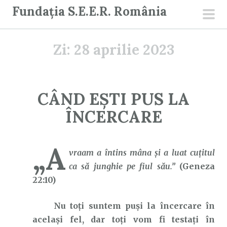
S
Fundația S.E.E.R. România
a
men
r
prin
Zi:
28 aprilie 2023
i
l
a
c
CÂND EȘTI PUS LA
o
ÎNCERCARE
n
ț
i
„A
vraam a întins mâna şi a luat cuţitul
n
ca să junghie pe fiul său.”
(Geneza
u
22:10)
t
Nu toți suntem puși la încercare în
același fel, dar toți vom fi testați în