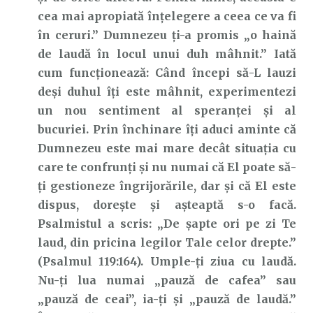
cea mai apropiată înțelegere a ceea ce va fi
în ceruri.” Dumnezeu ți-a promis „o haină
de laudă în locul unui duh mâhnit.” Iată
cum funcționează: Când începi să-L lauzi
deși duhul îți este mâhnit, experimentezi
un nou sentiment al speranței și al
bucuriei. Prin închinare îți aduci aminte că
Dumnezeu este mai mare decât situația cu
care te confrunți și nu numai că El poate să-
ți gestioneze îngrijorările, dar și că El este
dispus, dorește și așteaptă s-o facă.
Psalmistul a scris: „De şapte ori pe zi Te
laud, din pricina legilor Tale celor drepte.”
(Psalmul 119:164). Umple-ți ziua cu laudă.
Nu-ți lua numai „pauză de cafea” sau
„pauză de ceai”, ia-ți și „pauză de laudă.”