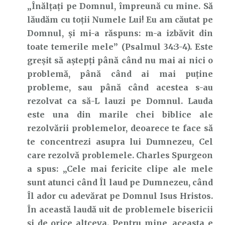
„Înălţaţi pe Domnul, împreună cu mine. Să
lăudăm cu toţii Numele Lui! Eu am căutat pe
Domnul, şi mi-a răspuns: m-a izbăvit din
toate temerile mele” (Psalmul 34:3-4). Este
greșit să aștepți până când nu mai ai nici o
problemă, până când ai mai puține
probleme, sau până când acestea s-au
rezolvat ca să-L lauzi pe Domnul. Lauda
este una din marile chei biblice ale
rezolvării problemelor, deoarece te face să
te concentrezi asupra lui Dumnezeu, Cel
care rezolvă problemele. Charles Spurgeon
a spus: „Cele mai fericite clipe ale mele
sunt atunci când Îl laud pe Dumnezeu, când
Îl ador cu adevărat pe Domnul Isus Hristos.
În această laudă uit de problemele bisericii
și de orice altceva. Pentru mine, aceasta e