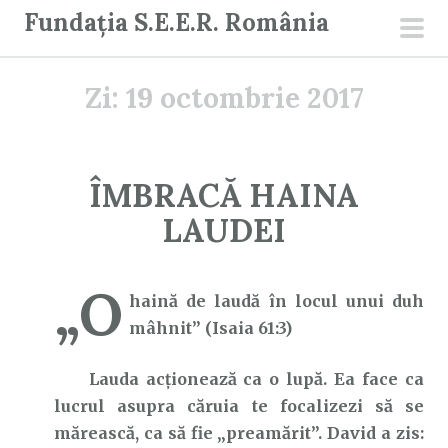
S
Fundația S.E.E.R. România
a
men
r
prin
Zi:
19 octombrie 2017
i
l
a
c
ÎMBRACĂ HAINA
o
LAUDEI
n
ț
i
„O
haină de laudă în locul unui duh
n
mâhnit” (Isaia 61:3)
u
t
Lauda acționează ca o lupă. Ea face ca
lucrul asupra căruia te focalizezi să se
mărească, ca să fie „preamărit”. David a zis: