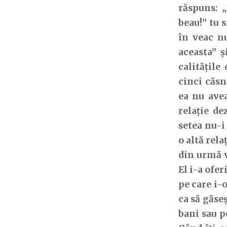
răspuns: „
beau!” tu s
în veac nu
aceasta” ș
calitățile
cinci căsn
ea nu avea
relație de
setea nu-i 
o altă rel
din urmă v
El i-a ofe
pe care i-o
ca să găse
bani sau p