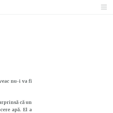
men
prin
veac nu-i va fi
urprinsă că un
cere apă. El a