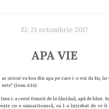
Zi:
21 octombrie 2017
APA VIE
D
ar oricui va bea din apa pe care i-o voi da Eu, în 
sete” (Ioan 4:14)
s i-a cerut femeii de la fântână, apă de băut. S
ește cu o samariteancă, ea l-a întrebat de ce îi 