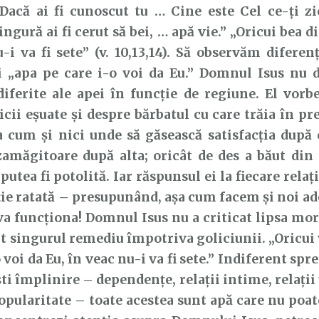
Dacă ai fi cunoscut tu … Cine este Cel ce-ţi z
ingură ai fi cerut să bei, … apă vie.” „Oricui bea d
-i va fi sete” (v. 10,13,14). Să observăm diferen
i „apa pe care i-o voi da Eu.” Domnul Isus nu 
 diferite ale apei în funcție de regiune. El vorb
icii eșuate și despre bărbatul cu care trăia în pr
 cum și nici unde să găsească satisfacția după 
zamăgitoare după alta; oricât de des a băut din 
putea fi potolită. Iar răspunsul ei la fiecare relați
ație ratată – presupunând, așa cum facem și noi ad
a funcționa! Domnul Isus nu a criticat lipsa moral
rit singurul remediu împotriva goliciunii. „Oricui
 voi da Eu, în veac nu-i va fi sete.” Indiferent spre
ști împlinire – dependențe, relații intime, relații
opularitate – toate acestea sunt apă care nu poate