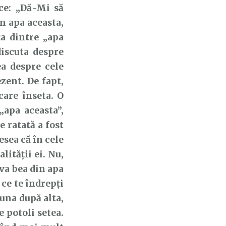
ice: „Dă-Mi să
in apa aceasta,
ța dintre „apa
discuta despre
ea despre cele
ezent. De fapt,
care înseta. O
„apa aceasta”,
e ratată a fost
esea că în cele
ității ei. Nu,
 va bea din apa
 ce te îndrepți
 una după alta,
 potoli setea.