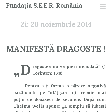
S
Fundația S.E.E.R. România
a
men
r
prin
Zi:
20 noiembrie 2014
i
l
a
c
MANIFESTĂ DRAGOSTE !
o
n
„D
ț
ragostea nu va pieri niciodată” (1
i
Corinteni 13:8)
n
u
Pentru a-ți forma o părere negativă
t
bazându-te pe înfățișare îți trebuie mai
puțin de douăzeci de secunde. După cum
Thelma Wells spune: „E simplu să iubești