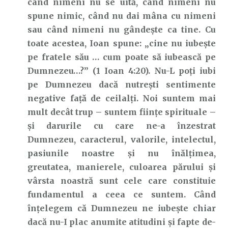
când nimeni nu se uită, când nimeni nu
spune nimic, când nu dai mâna cu nimeni
sau când nimeni nu gândește ca tine. Cu
toate acestea, Ioan spune: „cine nu iubeşte
pe fratele său … cum poate să iubească pe
Dumnezeu…?” (1 Ioan 4:20). Nu-L poți iubi
pe Dumnezeu dacă nutrești sentimente
negative față de ceilalți. Noi suntem mai
mult decât trup – suntem ființe spirituale –
și darurile cu care ne-a înzestrat
Dumnezeu, caracterul, valorile, intelectul,
pasiunile noastre și nu înălțimea,
greutatea, manierele, culoarea părului și
vârsta noastră sunt cele care constituie
fundamentul a ceea ce suntem. Când
înțelegem că Dumnezeu ne iubește chiar
dacă nu-I plac anumite atitudini și fapte de-