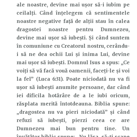
ale noastre, devine mai ușor să-i iubim pe
ceilalți. Când înțelegem că sentimentele
noastre negative față de alții stau în calea
dragostei noastre pentru Dumnezeu,
devine mai ușor să iubești. Și când suntem
în comuniune cu Creatorul nostru, cerându-
i să ne dea ochii Lui și inima Lui, devine
mai ușor să iubești. Domnul Isus a spus: „Ce
voiţi să vă facă vouă oamenii, faceţi-le şi voi
la fel” (Luca 6:31). Poate niciodată nu va fi
ușor să iubești anumite persoane, dar când
iei dificila hotărâre de a le iubi oricum,
răsplata merită întotdeauna. Biblia spune:
„dragostea nu va pieri niciodată” și când
refuzi să iubești, pierzi ceea ce are
Dumnezeu mai bun pentru tine. Un
învățător biblic spune: „Nu lăsa să-ți scape