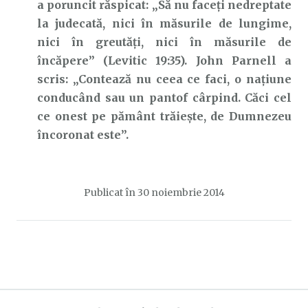
a poruncit răspicat: „Să nu faceţi nedreptate
la judecată, nici în măsurile de lungime,
nici în greutăţi, nici în măsurile de
încăpere” (Levitic 19:35). John Parnell a
scris: „Contează nu ceea ce faci, o naţiune
conducând sau un pantof cârpind. Căci cel
ce onest pe pământ trăieşte, de Dumnezeu
încoronat este”.
Publicat în
30 noiembrie 2014