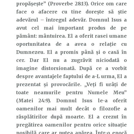
propăşeşte” (Proverbe 28:13). Orice om care
face o afacere cu tine dorește să știe
adevărul – întregul adevăr. Domnul Isus a
avut cel mai important produs de pe
pământ: mântuirea. El a oferit rasei umane
oportunitatea de a avea o relație cu
Dumnezeu. El a promis până și o casă în
cer. Dar El nu a zugrăvit niciodată o
imagine distorsionată. După ce a vorbit
despre avantajele faptului de a-L urma, El a
prezentat și provocările. „Veţi fi urâți de
toate neamurile pentru Numele Meu”
(Matei 24:9). Domnul Isus le-a oferit
oamenilor mai mult decât o filozofie a
răsplătirilor după moarte. El a crezut în
pregătirea oamenilor pentru orice situație
posibilă care ar putea apărea. Într-o epocă