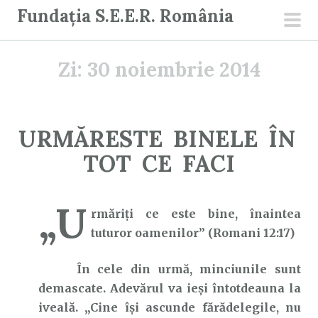
S
Fundația S.E.E.R. România
a
men
r
prin
Zi:
30 noiembrie 2014
i
l
a
c
URMĂRESTE BINELE ÎN
o
TOT CE FACI
n
ț
i
„U
rmăriţi ce este bine, înaintea
n
tuturor oamenilor” (Romani 12:17)
u
t
În cele din urmă, minciunile sunt
demascate. Adevărul va ieși întotdeauna la
iveală. „Cine îşi ascunde fărădelegile, nu