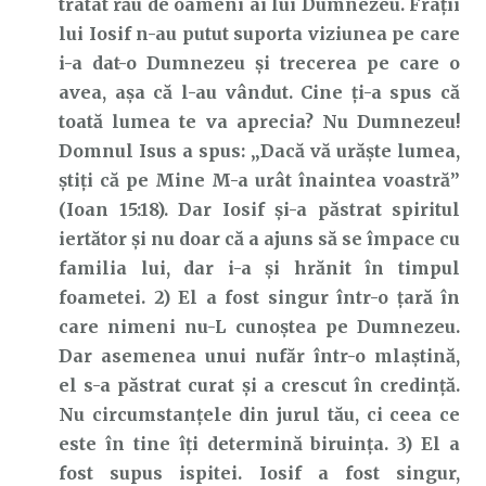
tratat rău de oameni ai lui Dumnezeu. Frații
lui Iosif n-au putut suporta viziunea pe care
i-a dat-o Dumnezeu și trecerea pe care o
avea, așa că l-au vândut. Cine ți-a spus că
toată lumea te va aprecia? Nu Dumnezeu!
Domnul Isus a spus: „Dacă vă urăşte lumea,
ştiţi că pe Mine M-a urât înaintea voastră”
(Ioan 15:18). Dar Iosif și-a păstrat spiritul
iertător și nu doar că a ajuns să se împace cu
familia lui, dar i-a și hrănit în timpul
foametei. 2) El a fost singur într-o țară în
care nimeni nu-L cunoștea pe Dumnezeu.
Dar asemenea unui nufăr într-o mlaștină,
el s-a păstrat curat și a crescut în credință.
Nu circumstanțele din jurul tău, ci ceea ce
este în tine îți determină biruinţa. 3) El a
fost supus ispitei. Iosif a fost singur,