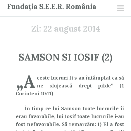
S
Fundația S.E.E.R. România
a
men
r
prin
Zi:
22 august 2014
i
l
a
c
SAMSON SI IOSIF (2)
o
n
„A
ț
ceste lucruri li s-au întâmplat ca să
i
ne slujească drept pilde” (1
n
Corinteni 10:11)
u
t
În timp ce lui Samson toate lucrurile îi
erau favorabile, lui Iosif toate lucrurile i-au
fost nefavorabile. Să remarcăm: 1) El a fost