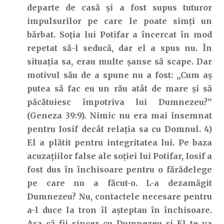
departe de casă și a fost supus tuturor
impulsurilor pe care le poate simți un
bărbat. Soția lui Potifar a încercat în mod
repetat să-l seducă, dar el a spus nu. În
situația sa, erau multe șanse să scape. Dar
motivul său de a spune nu a fost: „Cum aş
putea să fac eu un rău atât de mare şi să
păcătuiesc împotriva lui Dumnezeu?”
(Geneza 39:9). Nimic nu era mai însemnat
pentru Iosif decât relația sa cu Domnul. 4)
El a plătit pentru integritatea lui. Pe baza
acuzațiilor false ale soției lui Potifar, Iosif a
fost dus în închisoare pentru o fărădelege
pe care nu a făcut-o. L-a dezamăgit
Dumnezeu? Nu, contactele necesare pentru
a-l duce la tron îl așteptau în închisoare.
Așa că fii sincer cu Dumnezeu și El te va