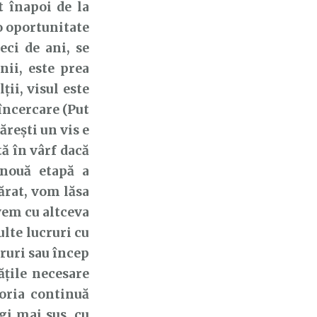
t înapoi de la
 o oportunitate
eci de ani, se
nii, este prea
ții, visul este
 încercare (Put
ărești un vis e
ă în vârf dacă
nouă etapă a
cărat, vom lăsa
vem cu altceva
lte lucruri cu
ruri sau încep
ățile necesare
oria continuă
gi mai sus, cu