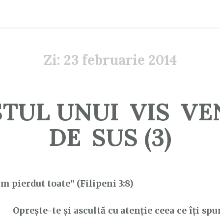
Zi:
23 februarie 2014
TUL UNUI VIS V
DE SUS (3)
m pierdut toate” (Filipeni 3:8)
Oprește-te și ascultă cu atenție ceea ce îți spun