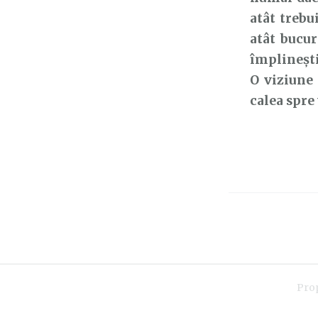
atât trebu
atât bucur
împlinești
O viziune 
calea spre 
Pro