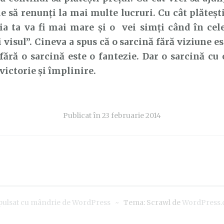
ie să renunți la mai multe lucruri. Cu cât plăteșt
ia ta va fi mai mare şi o vei simți când în cel
 visul”. Cineva a spus că o sarcină fără viziune e
fără o sarcină este o fantezie. Dar o sarcină cu 
victorie și împlinire.
Publicat în
23 februarie 2014
pulsat cu mândrie de WordPress
~
Tema: Scrawl de
WordPress