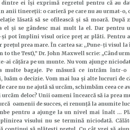
 dintre ei își exprimă regretul pentru că au da
in anii tinereții: o carieră pe care nu au urmat-o,
relație lăsată să se ofilească și să moară. După z
a el și se gândesc mai mult la el. Dar pentru u
și pot împlini visul orice preț ar plăti. Pentru al
r prețul prea mare. În cartea sa: ,,Pune-ți visul la
 to the Test),’’ Dr. John Maxwell scrie: „Când urm
te-ai cățăra pe un munte. Nu vom ajunge niciodat
 multe bagaje. Pe măsură ce intrăm într-o 
i, luăm o decizie. Vom mai lua și alte lucruri de 
ile care nu ne ajută să urcăm, schimbăm ceea ce a
 urcăm deloc? Unii oameni încearcă să ia prea mu
urcă oamenii de succes, ei renunță la anumite luc
mbe pentru a ajunge la un nivel mai înalt … Pl
plinirea visului nu se termină niciodată. Călăt
 continui să plătești prețul. Cu cât vrei să ajun