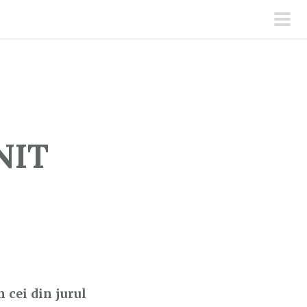
men
prin
ENIT
 cei din jurul