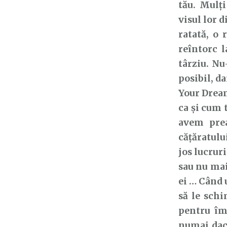
tău. Mulți
visul lor d
ratată, o 
reîntorc l
târziu. Nu-
posibil, da
Your Dream
ca și cum 
avem prea
cățăratulu
jos lucrur
sau nu mai
ei … Când 
să le schi
pentru îm
numai dacă