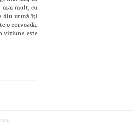
i mai mult, cu
e din urmă îți
ste o corvoadă.
o viziune este
.com
.