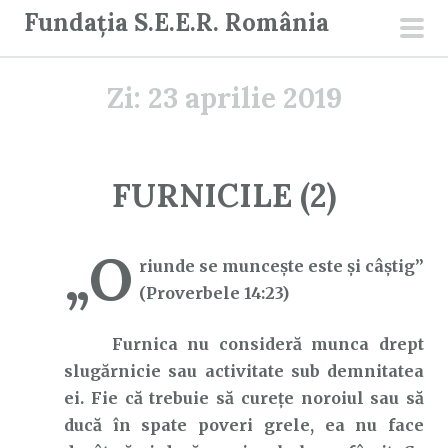
S
Fundația S.E.E.R. România
a
men
r
prin
Zi:
23 aprilie 2019
i
l
a
c
FURNICILE (2)
o
n
„O
ț
riunde se munceşte este şi câştig”
i
(Proverbele 14:23)
n
u
Furnica nu consideră munca drept
t
slugărnicie sau activitate sub demnitatea
ei. Fie că trebuie să curețe noroiul sau să
ducă în spate poveri grele, ea nu face