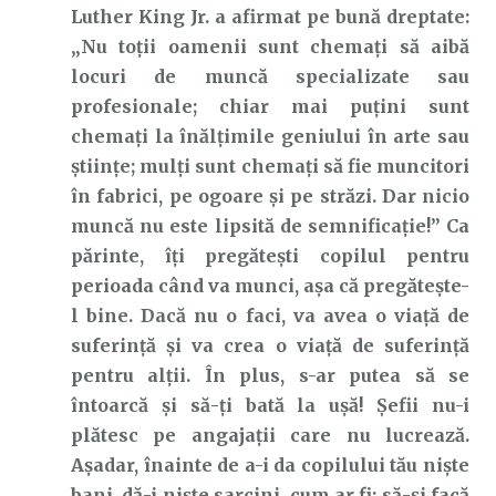
Luther King Jr. a afirmat pe bună dreptate:
„Nu toții oamenii sunt chemați să aibă
locuri de muncă specializate sau
profesionale; chiar mai puțini sunt
chemați la înălțimile geniului în arte sau
științe; mulți sunt chemați să fie muncitori
în fabrici, pe ogoare și pe străzi. Dar nicio
muncă nu este lipsită de semnificație!” Ca
părinte, îți pregătești copilul pentru
perioada când va munci, așa că pregătește-
l bine. Dacă nu o faci, va avea o viață de
suferință și va crea o viață de suferință
pentru alții. În plus, s-ar putea să se
întoarcă și să-ți bată la ușă! Șefii nu-i
plătesc pe angajații care nu lucrează.
Așadar, înainte de a-i da copilului tău niște
bani, dă-i niște sarcini, cum ar fi: să-și facă