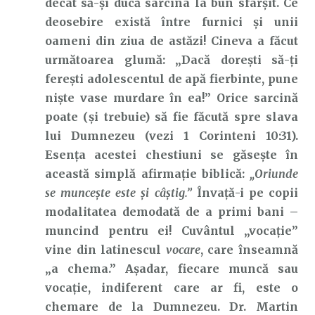
decât să-și ducă sarcina la bun sfârșit. Ce
deosebire există între furnici și unii
oameni din ziua de astăzi! Cineva a făcut
următoarea glumă: „Dacă dorești să-ți
ferești adolescentul de apă fierbinte, pune
niște vase murdare în ea!” Orice sarcină
poate (și trebuie) să fie făcută spre slava
lui Dumnezeu (vezi 1 Corinteni 10:31).
Esența acestei chestiuni se găsește în
această simplă afirmație biblică:
„Oriunde
se muncește este și câștig.”
Învață-i pe copii
modalitatea demodată de a primi bani –
muncind pentru ei! Cuvântul „vocație”
vine din latinescul
vocare
, care înseamnă
„a chema.” Așadar, fiecare muncă sau
vocație, indiferent care ar fi, este o
chemare de la Dumnezeu. Dr. Martin