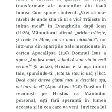
transformate ale oamenilor din toată
lumea. Cum spune cântecul: „Vrei să mă-
ntrebi de unde știu că El e viu? Trăiește în
inima mea!” În Evanghelia după Ioan
(11:26), Mântuitorul afirmă:
„oricine trăieşte,
şi crede în Mine, nu va muri niciodată”
; iar
într-una din aparițiile Sale menționate în
cartea Apocalipsa (1:18), Domnul Isus a
spus:
„Am fost mort, şi iată că sunt viu în vecii
vecilor!”
Și astăzi, Hristos e la ușa inimii
tale, spunându-ți:
„Iată Eu stau la uşă, şi bat.
Dacă aude cineva glasul meu şi deschide uşa,
voi intra la el”
(Apocalipsa 3:20). Dacă nu Îl
recunoști pe Hristos ca Mântuitor
personal, ești fără speranță în lumea
aceasta și în cea care va veni. Învierea lui