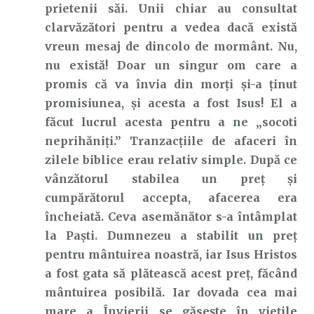
prietenii săi. Unii chiar au consultat
clarvăzători pentru a vedea dacă există
vreun mesaj de dincolo de mormânt. Nu,
nu există! Doar un singur om care a
promis că va învia din morți și-a ținut
promisiunea, și acesta a fost Isus! El a
făcut lucrul acesta pentru a ne „socoti
neprihăniți.” Tranzacțiile de afaceri în
zilele biblice erau relativ simple. După ce
vânzătorul stabilea un preț și
cumpărătorul accepta, afacerea era
încheiată. Ceva asemănător s-a întâmplat
la Paști. Dumnezeu a stabilit un preț
pentru mântuirea noastră, iar Isus Hristos
a fost gata să plătească acest preț, făcând
mântuirea posibilă. Iar dovada cea mai
mare a Învierii se găsește în viețile