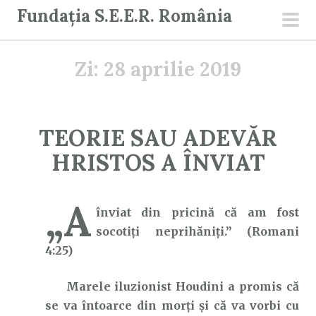
S
Fundația S.E.E.R. România
a
men
r
prin
Zi:
28 aprilie 2019
i
l
a
c
TEORIE SAU ADEVĂR
o
HRISTOS A ÎNVIAT
n
ț
i
„A
înviat din pricină că am fost
n
socotiţi neprihăniţi.” (Romani
u
4:25)
t
Marele iluzionist Houdini a promis că
se va întoarce din morți și că va vorbi cu