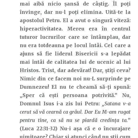
mai aibă nicio șansă de câștig. Îl poți
învinge, dar nu-l poți elimina. Uită-te la
apostolul Petru. El a avut o singură viteză:
hiperactivitatea. Mereu era în centrul
tuturor lucrurilor care se întâmplau, dar
nu era totdeauna pe locul întâi. Cel care a
ajuns să fie liderul Bisericii s-a lepădat
mai întâi de calitatea lui de ucenic al lui
Hristos. Trist, dar adevărat! Dar, știți ceva?
Nimic din ce facem noi nu-L surprinde pe
Dumnezeu! El nu te cheamă să-ți spună:
„Sper că ești persoana potrivită.” Nu,
Domnul Isus i-a zis lui Petru:
„Satana v-a
cerut să vă cearnă ca grâul. Dar Eu M-am rugat
pentru tine, ca să nu se piardă credinţa ta.
”
(Luca 22:31-32) Nu-i așa că e o încurajare
uimitoare? Chiar și atunci când nu știi cum