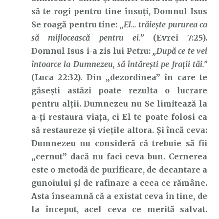
să te rogi pentru tine însuți, Domnul Isus
Se roagă pentru tine:
„El… trăieşte pururea ca
să mijlocească pentru ei.”
(Evrei 7:25).
Domnul Isus i-a zis lui Petru:
„După ce te vei
întoarce la Dumnezeu, să întăreşti pe fraţii tăi.”
(Luca 22:32). Din „dezordinea” în care te
găsești astăzi poate rezulta o lucrare
pentru alții. Dumnezeu nu Se limitează la
a-ți restaura viața, ci El te poate folosi ca
să restaureze și viețile altora. Și încă ceva:
Dumnezeu nu consideră că trebuie să fii
„cernut” dacă nu faci ceva bun. Cernerea
este o metodă de purificare, de decantare a
gunoiului și de rafinare a ceea ce rămâne.
Asta înseamnă că a existat ceva în tine, de
la început, acel ceva ce merită salvat.