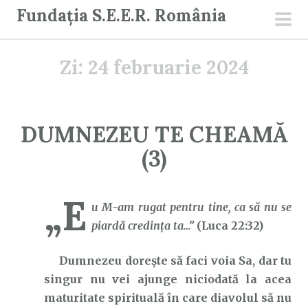
S
Fundația S.E.E.R. România
a
men
r
prin
Zi:
24 februarie 2024
i
l
a
c
DUMNEZEU TE CHEAMĂ
o
(3)
n
ț
i
„E
u M-am rugat pentru tine, ca să nu se
n
piardă credinţa ta…”
(Luca 22:32)
u
t
Dumnezeu dorește să faci voia Sa, dar tu
singur nu vei ajunge niciodată la acea
maturitate spirituală în care diavolul să nu