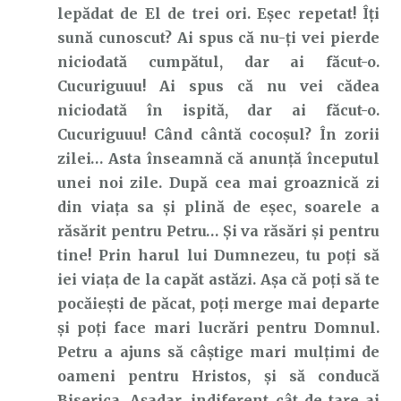
lepădat de El de trei ori. Eșec repetat! Îți
sună cunoscut? Ai spus că nu-ți vei pierde
niciodată cumpătul, dar ai făcut-o.
Cucuriguuu! Ai spus că nu vei cădea
niciodată în ispită, dar ai făcut-o.
Cucuriguuu! Când cântă cocoșul? În zorii
zilei… Asta înseamnă că anunță începutul
unei noi zile. După cea mai groaznică zi
din viața sa și plină de eșec, soarele a
răsărit pentru Petru… Și va răsări și pentru
tine! Prin harul lui Dumnezeu, tu poți să
iei viața de la capăt astăzi. Așa că poți să te
pocăiești de păcat, poți merge mai departe
și poți face mari lucrări pentru Domnul.
Petru a ajuns să câștige mari mulțimi de
oameni pentru Hristos, și să conducă
Biserica. Așadar, indiferent cât de tare ai