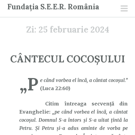
S
Fundația S.E.E.R. România
a
men
r
prin
Zi:
25 februarie 2024
i
l
a
c
CÂNTECUL COCOȘULUI
o
n
„P
ț
e când vorbea el încă, a cântat cocoşul.”
i
(Luca 22:60)
n
u
Citim întreaga secvență din
t
Evanghelie:
„pe când vorbea el încă, a cântat
cocoşul. Domnul S-a întors şi S-a uitat ţintă la
Petru. Şi Petru şi-a adus aminte de vorba pe