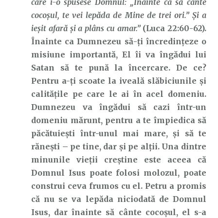
care i-o spusese Domnul: „Înainte ca să cânte
cocoşul, te vei lepăda de Mine de trei ori.” Şi a
ieşit afară şi a plâns cu amar.”
(Luca 22:60-62).
Înainte ca Dumnezeu să-ți încredințeze o
misiune importantă, El îi va îngădui lui
Satan să te pună la încercare. De ce?
Pentru a-ți scoate la iveală slăbiciunile și
calitățile pe care le ai în acel domeniu.
Dumnezeu va îngădui să cazi într-un
domeniu mărunt, pentru a te împiedica să
păcătuiești într-unul mai mare, și să te
rănești – pe tine, dar și pe alții. Una dintre
minunile vieții creștine este aceea că
Domnul Isus poate folosi molozul, poate
construi ceva frumos cu el. Petru a promis
că nu se va lepăda niciodată de Domnul
Isus, dar înainte să cânte cocoșul, el s-a