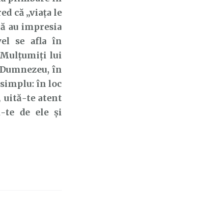
d că „viața le
 că au impresia
el se afla în
 „Mulţumiţi lui
i Dumnezeu, în
 simplu: în loc
, uită-te atent
-te de ele și