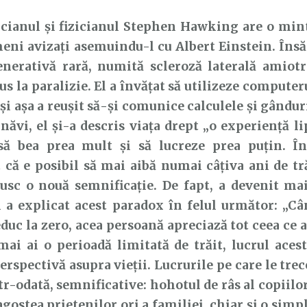
anul și fizicianul Stephen Hawking are o minte
eni avizați asemuindu-l cu Albert Einstein. Însă 
nerativă rară, numită scleroză laterală amiotr
us la paralizie. El a învățat să utilizeze computer
 și așa a reușit să-și comunice calculele și gândur
năvi, el și-a descris viața drept „o experiență li
să bea prea mult și să lucreze prea puțin. Î
 că e posibil să mai aibă numai câțiva ani de trăi
usc o nouă semnificație. De fapt, a devenit mai
l a explicat acest paradox în felul următor: „Câ
educ la zero, acea persoană apreciază tot ceea ce a
ai ai o perioadă limitată de trăit, lucrul aces
erspectivă asupra vieții. Lucrurile pe care le tre
tr-odată, semnificative: hohotul de râs al copiilor
agostea prietenilor ori a familiei, chiar și o sim