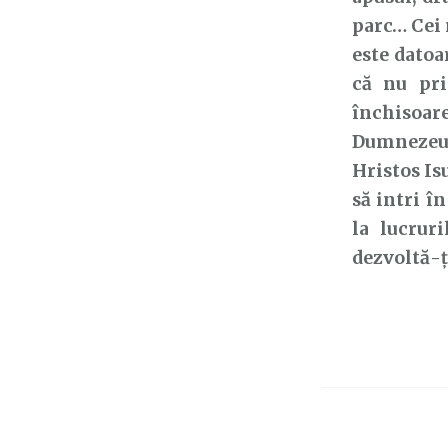
parc… Cei 
este datoa
că nu pri
închisoare
Dumnezeu p
Hristos Isu
să intri în
la lucrur
dezvoltă-ț