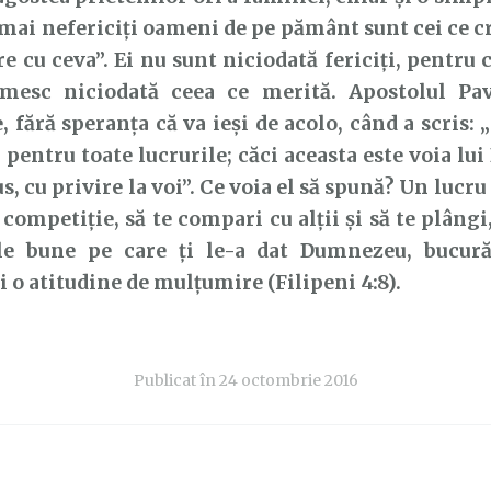
mai nefericiți oameni de pe pământ sunt cei ce cre
re cu ceva”. Ei nu sunt niciodată fericiți, pentru
mesc niciodată ceea ce merită. Apostolul Pav
, fără speranța că va ieși de acolo, când a scris:
entru toate lucrurile; căci aceasta este voia lu
s, cu privire la voi”. Ce voia el să spună? Un lucru
 competiție, să te compari cu alții și să te plângi
ile bune pe care ți le-a dat Dumnezeu, bucură
i o atitudine de mulțumire (Filipeni 4:8).
Publicat în
24 octombrie 2016