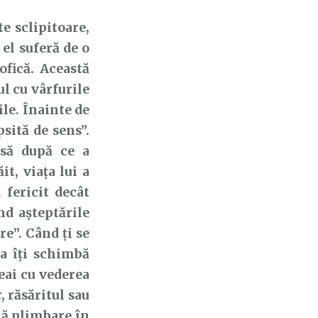
 sclipitoare,
el suferă de o
ofică. Această
ul cu vârfurile
ile. Înainte de
psită de sens”.
nsă după ce a
t, viața lui a
 fericit decât
nd așteptările
re”. Când ți se
ta îți schimbă
ceai cu vederea
, răsăritul sau
plă plimbare în