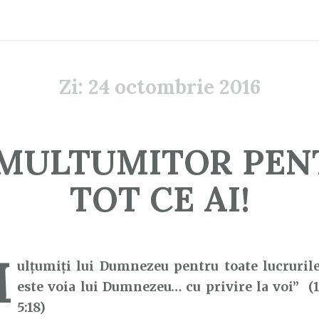
Zi:
24 octombrie 2016
I MULTUMITOR PEN
TOT CE AI!
M
ulţumiţi lui Dumnezeu pentru toate lucrurile
este voia lui Dumnezeu… cu privire la voi” (
5:18)