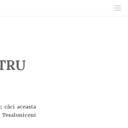
men
prin
TRU
; căci aceasta
1 Tesaloniceni