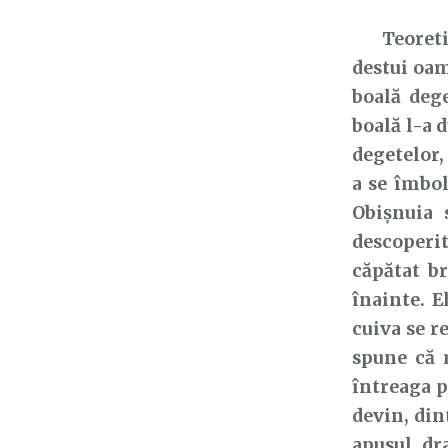
Teoretici
destui oam
boală dege
boală l-a d
degetelor,
a se îmbol
Obișnuia 
descoperit
căpătat br
înainte. E
cuiva se r
spune că m
întreaga p
devin, din
apusul, dr