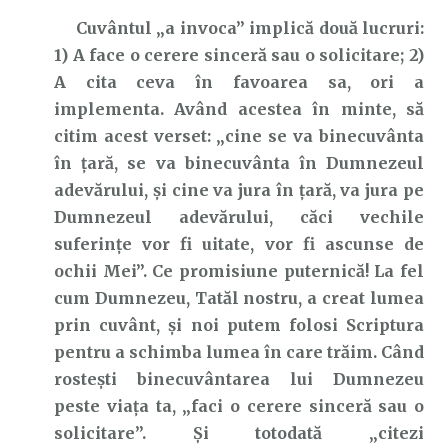
Cuvântul „a invoca” implică două lucruri:
1) A face o cerere sinceră sau o solicitare; 2)
A cita ceva în favoarea sa, ori a
implementa. Având acestea în minte, să
citim acest verset: „cine se va binecuvânta
în ţară, se va binecuvânta în Dumnezeul
adevărului, şi cine va jura în ţară, va jura pe
Dumnezeul adevărului, căci vechile
suferinţe vor fi uitate, vor fi ascunse de
ochii Mei”. Ce promisiune puternică! La fel
cum Dumnezeu, Tatăl nostru, a creat lumea
prin cuvânt, și noi putem folosi Scriptura
pentru a schimba lumea în care trăim. Când
rostești binecuvântarea lui Dumnezeu
peste viața ta, „faci o cerere sinceră sau o
solicitare”. Și totodată „citezi