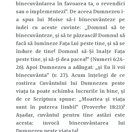
binecuvântarea în favoarea ta, o revendici
sau o implementezi”. De aceea Dumnezeu i-
a spus lui Moise să-i binecuvânteze pe
iudei cu aceste cuvinte: „Domnul să te
binecuvânteze, şi să te păzească! Domnul să
facă să lumineze Faţa Lui peste tine, şi să se
îndure de tine! Domnul să-Şi înalţe Faţa
peste tine, şi să-ţi dea pacea!” (Numeri 6:24-
26). Apoi Dumnezeu a adăugat: „şi Eu îi voi
binecuvânta” (v. 27). Acum înțelegi de ce
rostirea Cuvântului lui Dumnezeu peste
viața ta poate schimba lucrurile în bine, și
de ce Scriptura spune: „Moartea şi viaţa
sunt în puterea limbii” (Proverbe 18:21)?
Așadar, cuvântul pentru tine astăzi este
acesta: invocă binecuvântarea lui
Dumnezeu peste viața ta!