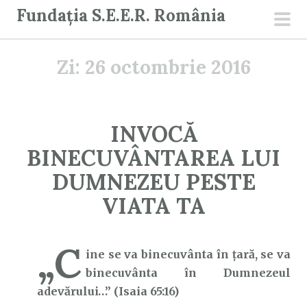
S
Fundația S.E.E.R. România
a
men
r
prin
Zi:
26 octombrie 2016
i
l
a
c
INVOCĂ
o
BINECUVÂNTAREA LUI
n
ț
DUMNEZEU PESTE
i
VIATA TA
n
u
„C
t
ine se va binecuvânta în ţară, se va
binecuvânta în Dumnezeul
adevărului…” (Isaia 65:16)