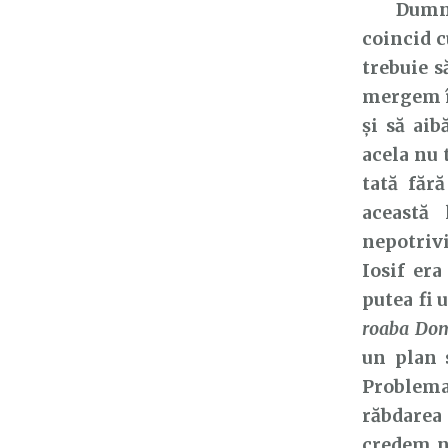
Dumnezeu
coincid 
trebuie s
mergem în
și să ai
acela nu 
tată făr
această
nepotrivi
Iosif era
putea fi 
roaba Dom
un plan s
Problema
răbdarea
credem n