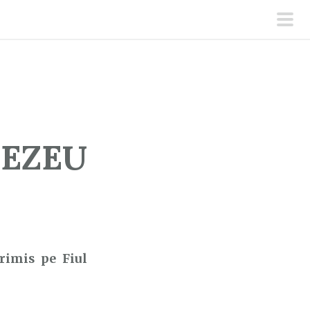
men
prin
NEZEU
rimis pe Fiul