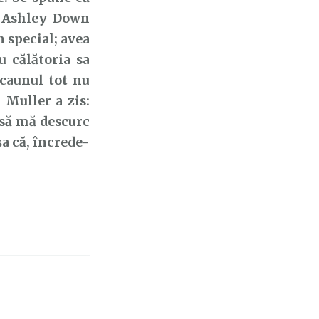
i Ashley Down
n special; avea
 călătoria sa
scaunul tot nu
 Muller a zis:
 să mă descurc
șa că, încrede-