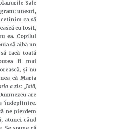
lanurile Sale
gram; uneori,
ncetinim ca să
ască cu Iosif,
u ea. Copilul
buia să aibă un
să facă toată
putea fi mai
orească, și nu
punea că Maria
ria a zis: „Iată,
 Dumnezeu are
a îndeplinire.
 că ne pierdem
, atunci când
e. Se spune că