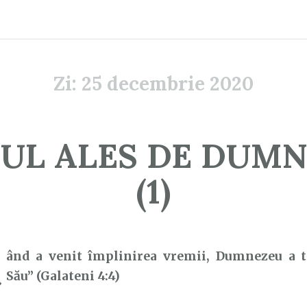
Zi:
25 decembrie 2020
UL ALES DE DUM
(1)
C
ând a venit împlinirea vremii, Dumnezeu a t
Său” (Galateni 4:4)