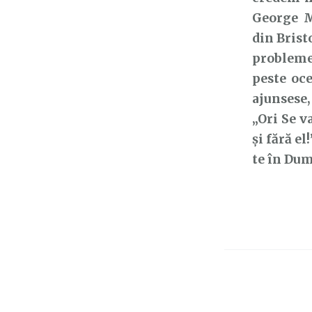
George M
din Brist
probleme
peste oce
ajunsese,
„Ori Se v
și fără e
te în Dum