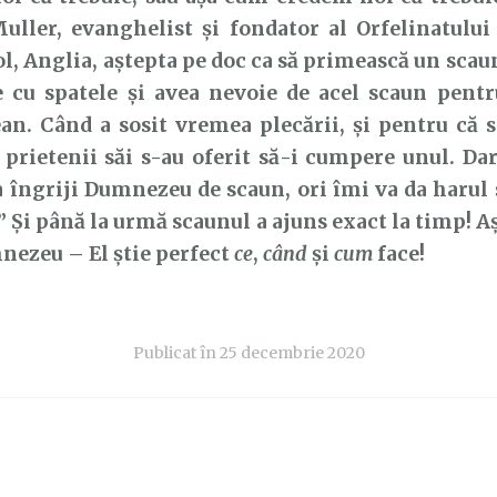
uller, evanghelist și fondator al Orfelinatulu
ol, Anglia, aștepta pe doc ca să primească un scau
 cu spatele și avea nevoie de acel scaun pentru
an. Când a sosit vremea plecării, și pentru că 
 prietenii săi s-au oferit să-i cumpere unul. Dar
a îngriji Dumnezeu de scaun, ori îmi va da harul
l!” Și până la urmă scaunul a ajuns exact la timp! A
nezeu – El știe perfect
ce
,
când
și
cum
face!
Publicat în
25 decembrie 2020