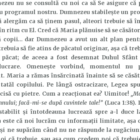
 nu se consultă cu noi ca să Se asigure că p
cu programul nostru. Dumnezeu stabilește un pro
ă alergăm ca să ținem pasul, alteori trebuie să î
 ritm cu El. Cred că Maria plănuise să se căsătore
bă copii… dar Dumnezeu a avut un alt plan pentr
trebuia să fie atins de păcatul originar, așa că tre
ă păcat; de aceea a fost desemnat Duhul Sfânt 
 lucrare. Omenește vorbind, momentul nu 
t. Maria a rămas însărcinată înainte să se căsăt
 tatăl copilului. Pe lângă ostracizare, Legea s
ucisă cu pietre. Cum a reacționat ea? Uimitor!
„Ma
nului; facă-mi-se după cuvintele tale!”
(Luca 1:38).
tabilit și întotdeauna lucrează spre a-l duce l
 este că noi lucrăm cu informații limitate, așa
 și ne supărăm când nu ne răspunde la rugăciuni
oi că trebuie, sau așa cum credem noi că trebui