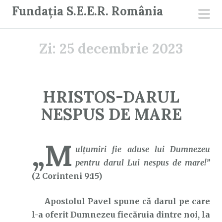
S
Fundația S.E.E.R. România
a
men
r
prin
Zi:
25 decembrie 2023
i
l
a
c
HRISTOS-DARUL
o
NESPUS DE MARE
n
ț
i
„M
ulţumiri fie aduse lui Dumnezeu
n
pentru darul Lui nespus de mare!”
u
(2 Corinteni 9:15)
t
Apostolul Pavel spune că darul pe care
l-a oferit Dumnezeu fiecăruia dintre noi, la