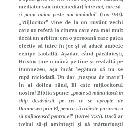
mediator sau intermediar)
între noi, care să-
şi pună mâna peste noi amândoi”
(Iov 9:33).
„Mijlocitor” vine de la un cuvânt vechi
care se referă la cineva care era mai mult
decât un arbitru; era o persoană care putea
efectiv să intre în joc și să aducă ambele
echipe laolaltă. Așadar, când păcătuiești,
Hristos ține o mână pe tine și cealaltă pe
Dumnezeu, așa încât legătura să nu se
rupă niciodată. Un dar „nespus de mare”!
În al doilea rând, El este mijlocitorul
nostru! Biblia spune:
„poate să mântuiască în
chip desăvârşit pe cei ce se apropie de
Dumnezeu prin El, pentru că trăieşte pururea ca
să mijlocească pentru ei”
(Evrei 7:25). Dacă ar
trebui să-ți amintești și să mărturisești