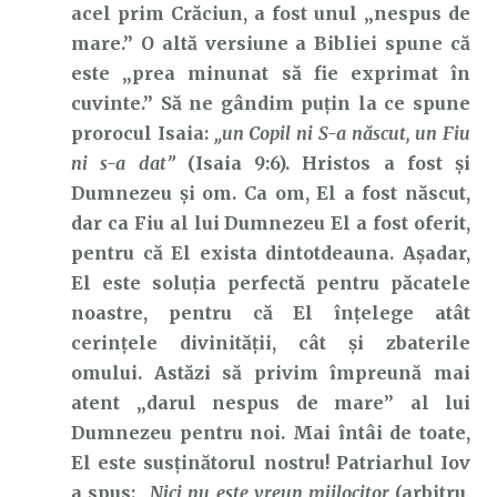
acel prim Crăciun, a fost unul „nespus de
mare.” O altă versiune a Bibliei spune că
este „prea minunat să fie exprimat în
cuvinte.” Să ne gândim puțin la ce spune
prorocul Isaia:
„un Copil ni S-a născut, un Fiu
ni s-a dat”
(Isaia 9:6). Hristos a fost și
Dumnezeu și om. Ca om, El a fost născut,
dar ca Fiu al lui Dumnezeu El a fost oferit,
pentru că El exista dintotdeauna. Așadar,
El este soluția perfectă pentru păcatele
noastre, pentru că El înțelege atât
cerințele divinității, cât și zbaterile
omului. Astăzi să privim împreună mai
atent „darul nespus de mare” al lui
Dumnezeu pentru noi. Mai întâi de toate,
El este susținătorul nostru! Patriarhul Iov
a spus:
„Nici nu este vreun mijlocitor
(arbitru,