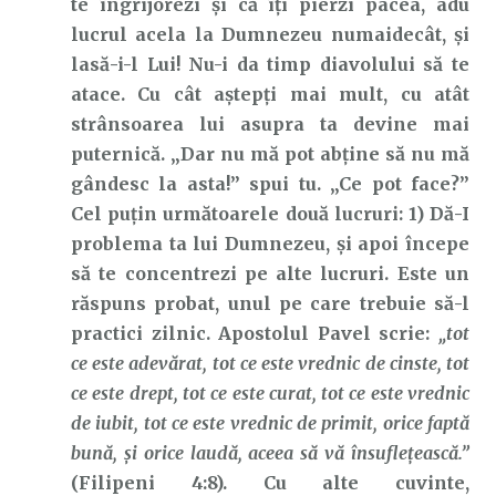
te îngrijorezi și că îți pierzi pacea, adu
lucrul acela la Dumnezeu numaidecât, și
lasă-i-l Lui! Nu-i da timp diavolului să te
atace. Cu cât aștepți mai mult, cu atât
strânsoarea lui asupra ta devine mai
puternică. „Dar nu mă pot abține să nu mă
gândesc la asta!” spui tu. „Ce pot face?”
Cel puțin următoarele două lucruri: 1) Dă-I
problema ta lui Dumnezeu, și apoi începe
să te concentrezi pe alte lucruri. Este un
răspuns probat, unul pe care trebuie să-l
practici zilnic. Apostolul Pavel scrie:
„tot
ce este adevărat, tot ce este vrednic de cinste, tot
ce este drept, tot ce este curat, tot ce este vrednic
de iubit, tot ce este vrednic de primit, orice faptă
bună, şi orice laudă, aceea să vă însufleţească.”
(Filipeni 4:8). Cu alte cuvinte,