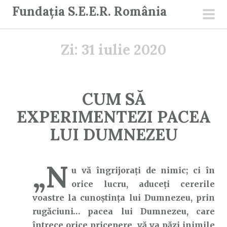
S
Fundația S.E.E.R. România
a
men
r
prin
Zi:
31 iulie 2020
i
l
a
c
CUM SĂ
o
EXPERIMENTEZI PACEA
n
ț
LUI DUMNEZEU
i
n
„N
u
u vă îngrijoraţi de nimic; ci în
t
orice lucru, aduceţi cererile
voastre la cunoştinţa lui Dumnezeu, prin
rugăciuni… pacea lui Dumnezeu, care
întrece orice pricepere, vă va păzi inimile