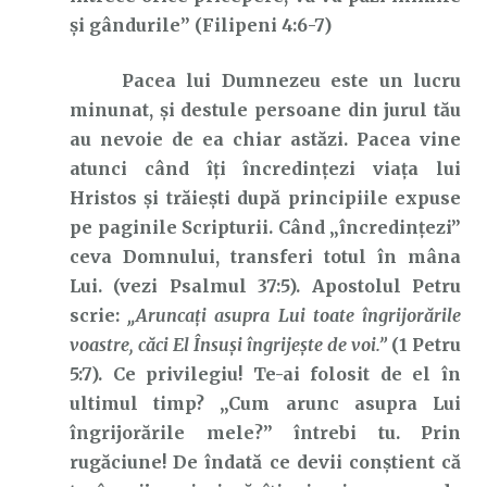
şi gândurile” (Filipeni 4:6-7)
Pacea lui Dumnezeu este un lucru
minunat, și destule persoane din jurul tău
au nevoie de ea chiar astăzi. Pacea vine
atunci când îți încredințezi viața lui
Hristos și trăiești după principiile expuse
pe paginile Scripturii. Când „încredințezi”
ceva Domnului, transferi totul în mâna
Lui. (vezi Psalmul 37:5). Apostolul Petru
scrie:
„Aruncaţi asupra Lui toate îngrijorările
voastre, căci El Însuşi îngrijeşte de voi.”
(1 Petru
5:7). Ce privilegiu! Te-ai folosit de el în
ultimul timp? „Cum arunc asupra Lui
îngrijorările mele?” întrebi tu. Prin
rugăciune! De îndată ce devii conștient că