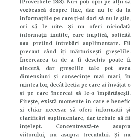
(Proverbele 18:8). Nu-i poți opri pe alții să
vorbească despre tine, dar nu le da tu
informațiile pe care ți-ai dori să nu le știe,
ori să le uite. Și nu oferi niciodată
informații inutile, care implică, solicită
sau pretind întrebări suplimentare. Fii
precaut când îți mărturisești greșelile.
Încercarea ta de a fi deschis poate fi
sinceră, dar greșelile tale pot avea
dimensiuni și consecințe mai mari, în
mintea lor, decât lecția pe care ai învățat-o
și pe care încercai să le-o împărtășești.
Firește, există momente în care e benefic
și chiar necesar să oferi informații și
clarificări suplimentare, dar trebuie să fii
înțelept. Concentrează-te asupra
viitorului, nu asupra trecutului. Și nu