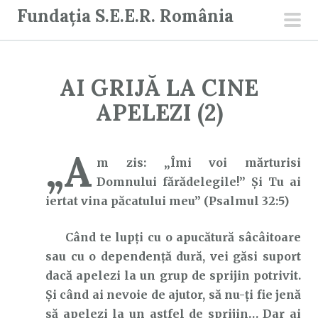
S
Fundația S.E.E.R. România
a
men
r
prin
i
AI GRIJĂ LA CINE
l
a
APELEZI (2)
c
o
„A
n
m zis: „Îmi voi mărturisi
ț
Domnului fărădelegile!” Şi Tu ai
i
iertat vina păcatului meu” (Psalmul 32:5)
n
Când te lupți cu o apucătură sâcâitoare
u
sau cu o dependență dură, vei găsi suport
t
dacă apelezi la un grup de sprijin potrivit.
Și când ai nevoie de ajutor, să nu-ți fie jenă
să apelezi la un astfel de sprijin… Dar ai