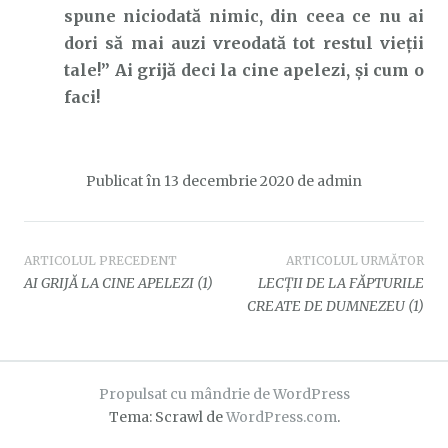
spune niciodată nimic, din ceea ce nu ai
dori să mai auzi vreodată tot restul vieții
tale!” Ai grijă deci la cine apelezi, și cum o
faci!
Publicat în
13 decembrie 2020
de
admin
Navigare
ARTICOLUL PRECEDENT
ARTICOLUL URMĂTOR
AI GRIJĂ LA CINE APELEZI (1)
LECȚII DE LA FĂPTURILE
în
CREATE DE DUMNEZEU (1)
articole
Propulsat cu mândrie de WordPress
Tema: Scrawl de
WordPress.com
.