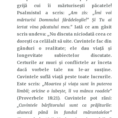
grijă cui îi mărturisești păcatele!
Psalmistul a scris:
„Am zis: „Îmi voi
mărturisi Domnului fărădelegile!” Şi Tu ai
iertat vina păcatului meu.”
Iată ce am găsit
scris undeva: „Nu discuta niciodată ceea ce
dorești ca celălalt să uite. Cuvintele fac din
gânduri o realitate; ele dau viață și
longevitate subiectelor discutate.
Certurile ar muri și conflictele ar înceta
dacă vorbele tale nu le-ar susține.
Cuvintele suflă viață peste toate lucrurile.
Este scris:
„Moartea şi viaţa sunt în puterea
limbii; oricine o iubeşte, îi va mânca roadele”
(Proverbele 18:21). Cuvintele pot răni:
„Cuvintele bârfitorului sunt ca prăjiturile:
alunecă până în fundul măruntaielor”