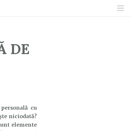
men
prin
Ă DE
ersonală cu
ște niciodată?
 sunt elemente