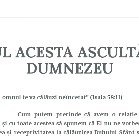
L ACESTA ASCULT
DUMNEZEU
D
omnul te va călăuzi neîncetat” (Isaia 58:11)
Cum putem pretinde că avem o relație p
i cu toate acestea să spunem că El nu ne vorbe
a și receptivitatea la călăuzirea Duhului Sfânt