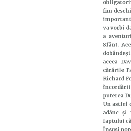
obligatorii
fim deschi
importante
va vorbi d
a aventur
Sfânt. Ace
dobândeșt
aceea Dav
cărările T
Richard Fo
încordării
puterea D
Un astfel
adânc și
faptului c
Însuși popo