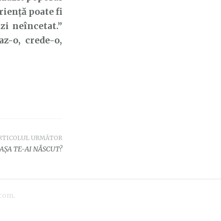
riență poate fi
zi neîncetat.”
z-o, crede-o,
RTICOLUL URMĂTOR
AȘA TE-AI NĂSCUT?
.com
.