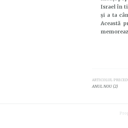
Israel în t
și a ta câ
Această p
memoreaz-o
ARTICOLUL PRECE
Navigar
ANUL NOU (2)
în
articole
Pro