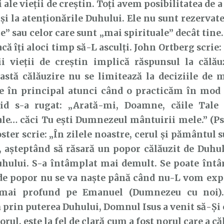
 ale vieții de creștin. Toți avem posibilitatea de 
și la atenționările Duhului. Ele nu sunt rezervat
” sau celor care sunt „mai spirituale” decât tine
acă îți aloci timp să-L asculți. John Ortberg scrie
ii vieții de creștin implică răspunsul la călău
astă călăuzire nu se limitează la deciziile de
e în principal atunci când o practicăm în mod 
id s-a rugat: „Arată-mi, Doamne, căile Tale
ale… căci Tu eşti Dumnezeul mântuirii mele.” (Ps
ster scrie: „În zilele noastre, cerul și pământul 
, așteptând să răsară un popor călăuzit de Duhu
uhului. S-a întâmplat mai demult. Se poate întâ
 de popor nu se va naște până când nu-L vom ex
 mai profund pe Emanuel (Dumnezeu cu noi).
ă prin puterea Duhului, Domnul Isus a venit să-Și 
rul, este la fel de clară cum a fost norul care a c