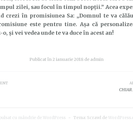
impul zilei, sau focul în timpul nopții.” Acea expe
nd crezi în promisiunea Sa: „Domnul te va călău
romisiune este pentru tine. Așa că personalizea
, și vei vedea unde te va duce în acest an!
Publicat în
2 ianuarie 2018
de
admin
DENT
A
e
CHIAR 
pulsat cu mândrie de WordPress
~
Tema: Scrawl de
WordPress