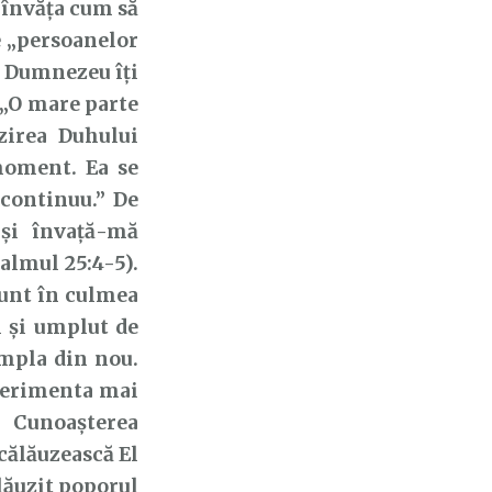
a învăța cum să
e „persoanelor
. Dumnezeu îți
: „O mare parte
zirea Duhului
 moment. Ea se
continuu.” De
 şi învaţă-mă
almul 25:4-5).
sunt în culmea
l și umplut de
mpla din nou.
perimenta mai
 Cunoașterea
călăuzească El
ălăuzit poporul