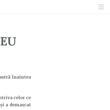
men
prin
ZEU
astră înaintea
riva celor ce
 și a demascat