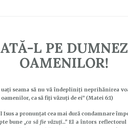
ATĂ-L PE DUMNE
OAMENILOR!
uați seama să nu vă îndepliniți neprihănirea vo
oamenilor, ca să fiți văzuți de ei” (Matei 6:1)
sus a pronunțat cea mai dură condamnare împot
apte bune
„ca să fie văzuți…”
El a întors reflectorul