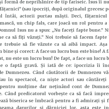
 și formă de neprihănire de tip fariseic. Isus îi 
ățarnici” (sau ipocriți, după originalul grecesc p
l întâi, actorii purtau măști. Deci, fățarnicul
mască, un chip fals, care joacă un rol pentru a 
 Domnul Isus nu a spus: „Nu faceți fapte bune.” Ni
e ca să fiți văzuți.” Noi trebuie să facem fapte
le trebuie să fie văzute ca să aibă impact. Așa
 bine și corect: A face un lucru bun este bine! A 
zut, nu este un lucru bun! De fapt, a face un lucru 
te o faptă gravă. Și iată de ce: ipocrizia îi î
e Dumnezeu. Când căutătorii de Dumnezeu vă
au în spectacol, ca niște actori sau cântăreți 
pentru mulțime dar neținând cont de Dumnez
e. Când predicatorul vorbește ca să facă impres
ază biserica se îmbracă pentru a fi admirați și
eama darurilor și dărniciei lor, asta este ip