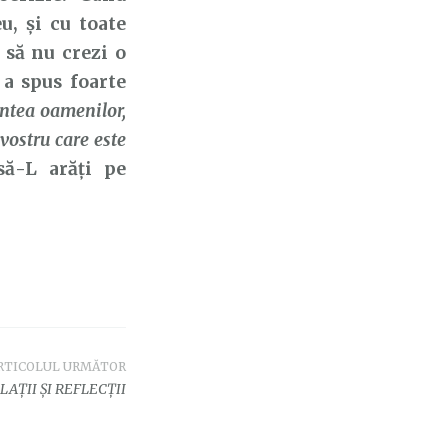
, și cu toate
 să nu crezi o
a spus foarte
intea oamenilor,
 vostru care este
să-L arăți pe
RTICOLUL URMĂTOR
LAȚII ȘI REFLECȚII