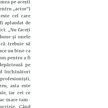
numea pe acești
entru „actor”)
 este cel care
fi aplaudat de
ci: „Nu faceți
 bune și unele
 că trebuie să
face un bine ca
bun pentru a fi
ndepărtează pe
d închinători
profesioniști,
eu, asta este
ie, iar cei ce
 fac mare tam-
ocrizie. Când