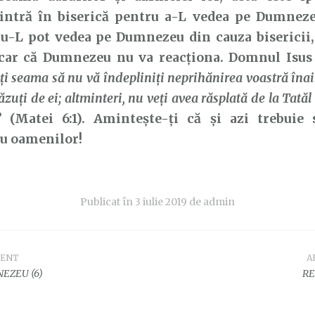
intră în biserică pentru a-L vedea pe Dumnezeu
nu-L pot vedea pe Dumnezeu din cauza bisericii,
car că Dumnezeu nu va reacționa. Domnul Isus 
ți seama să nu vă îndepliniți neprihănirea voastră îna
văzuți de ei; altminteri, nu veți avea răsplată de la Tatăl
”
(Matei 6:1). Amintește-ți că și azi trebuie 
 oamenilor!
Publicat în
3 iulie 2019
de
admin
DENT
A
e
EZEU (6)
RE