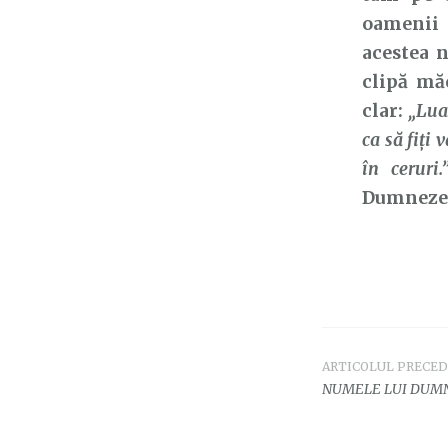
oamenii 
acestea 
clipă mă
clar:
„Lua
ca să fiți 
în ceruri.
Dumnezeu
ARTICOLUL PRECE
Navigar
NUMELE LUI DUMN
în