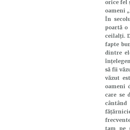
orice fel
oameni „f
În secolu
poartă o 
ceilalți.
fapte bun
dintre e
înțelegem
să fii vă
văzut es
oameni d
care se d
cântând 
fățărnici
frecvente
tam pe s