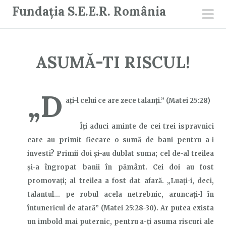
S
Fundația S.E.E.R. România
a
men
r
prin
i
ASUMĂ-TI RISCUL!
l
a
c
„D
aţi-l celui ce are zece talanţi.”
(Matei 25:28)
o
n
Îți aduci aminte de cei trei ispravnici
ț
care au primit fiecare o sumă de bani pentru a-i
i
investi? Primii doi și-au dublat suma; cel de-al treilea
n
și-a îngropat banii în pământ. Cei doi au fost
u
promovați; al treilea a fost dat afară. „Luaţi-i, deci,
t
talantul… pe robul acela netrebnic, aruncaţi-l în
întunericul de afară”
(Matei 25:
28-30). Ar putea exista
un imbold mai puternic, pentru a-ți asuma riscuri ale