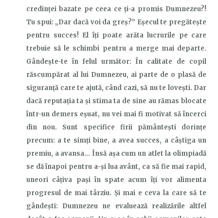
credinței bazate pe ceea ce ți-a promis Dumnezeu?!
Tu spui: „Dar dacă voi da greș?” Eșecul te pregătește
pentru succes! El îți poate arăta lucrurile pe care
trebuie să le schimbi pentru a merge mai departe.
Gândește-te în felul următor: În calitate de copil
răscumpărat al lui Dumnezeu, ai parte de o plasă de
siguranță care te ajută, când cazi, să nu te lovești. Dar
dacă reputația ta și stima ta de sine au rămas blocate
într-un demers eșuat, nu vei mai fi motivat să încerci
din nou.
Sunt
specific
e
firii pământești
dorințe
precum:
a te simți bine, a avea succes, a câștiga un
premiu, a
avansa…
Însă așa cum un atlet la olimpiadă
se dă înapoi pentru a-și lua avânt, ca să fie mai rapid,
uneori câțiva pași în spate acum îți vor alimenta
progresul de mai târziu.
Și mai
e ceva la care să te
gândești: Dumnezeu ne evaluează realizările altfel