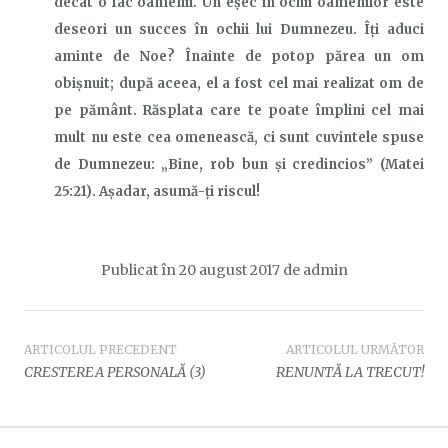
decât o fac oamenii. Un eșec în ochii oamenilor este
deseori un succes în ochii lui Dumnezeu. Îți aduci
aminte de Noe? Înainte de potop părea un om
obișnuit; după aceea, el a fost cel mai realizat om de
pe pământ. Răsplata care te poate împlini cel mai
mult nu este cea omenească, ci sunt cuvintele spuse
de Dumnezeu: „Bine, rob bun şi credincios” (Matei
25:21). Așadar, asumă-ți riscul!
Publicat în
20 august 2017
de
admin
Navigare
ARTICOLUL PRECEDENT
ARTICOLUL URMĂTOR
CRESTEREA PERSONALĂ (3)
RENUNTĂ LA TRECUT!
în
articole