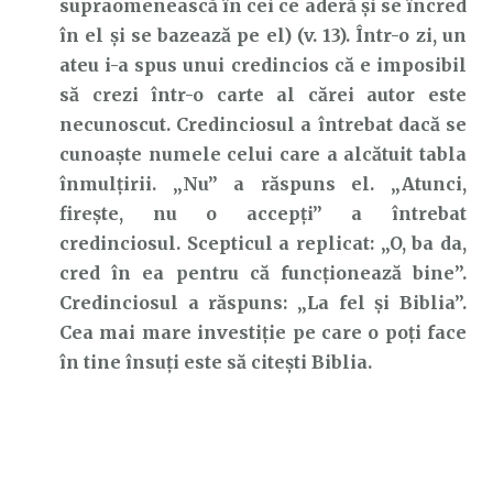
supraomenească în cei ce aderă și se încred
în el și se bazează pe el) (v. 13). Într-o zi, un
ateu i-a spus unui credincios că e imposibil
să crezi într-o carte al cărei autor este
necunoscut. Credinciosul a întrebat dacă se
cunoaște numele celui care a alcătuit tabla
înmulțirii. „Nu” a răspuns el. „Atunci,
firește, nu o accepți” a întrebat
credinciosul. Scepticul a replicat: „O, ba da,
cred în ea pentru că funcționează bine”.
Credinciosul a răspuns: „La fel și Biblia”.
Cea mai mare investiție pe care o poți face
în tine însuți este să citești Biblia.