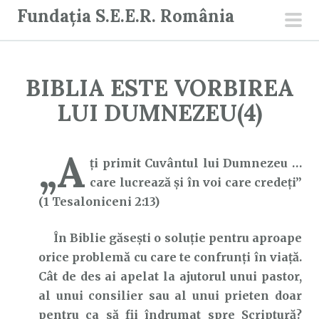
S
Fundația S.E.E.R. România
a
men
r
prin
i
BIBLIA ESTE VORBIREA
l
a
LUI DUMNEZEU(4)
c
o
„A
n
ţi primit Cuvântul lui Dumnezeu …
ț
care lucrează şi în voi care credeţi”
i
(1 Tesaloniceni 2:13)
n
În Biblie găsești o soluție pentru aproape
u
orice problemă cu care te confrunți în viață.
t
Cât de des ai apelat la ajutorul unui pastor,
al unui consilier sau al unui prieten doar
pentru ca să fii îndrumat spre Scriptură?