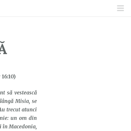
men
prin
Ă
 16:10)
nt să vestească
 lângă Misia, se
Au trecut atunci
enie: un om din
ci în Macedonia,