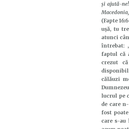
şi ajută-ne
Macedonia,
(Fapte 16:
ușă, tu tr
atunci cân
întrebat: 
faptul că 
crezut c
disponibili
călăuzi m
Dumnezeu î
lucrul pe 
de care n-
fost poate
care s-au 