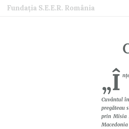
S
Fundația S.E.E.R. România
a
r
i
l
a
c
o
n
„Î
ț
nţ
i
n
B
u
Cuvântul în 
t
pregăteau să
prin Misia 
Macedonia s