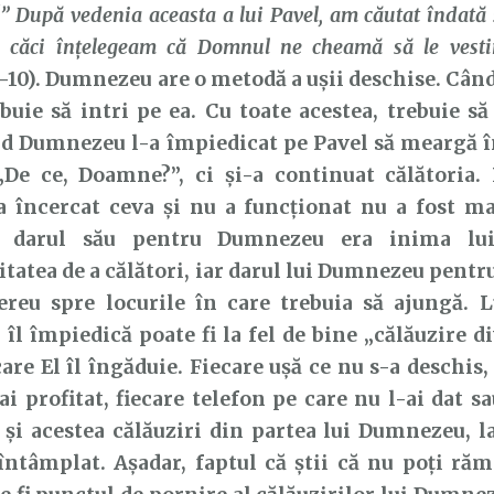
!” După vedenia aceasta a lui Pavel, am căutat îndată
 căci înţelegeam că Domnul ne cheamă să le vesti
6-10). Dumnezeu are o metodă a ușii deschise. Când
ebuie să intri pe ea. Cu toate acestea, trebuie 
d Dumnezeu l-a împiedicat pe Pavel să meargă în
„De ce, Doamne?”, ci și-a continuat călătoria.
a încercat ceva și nu a funcționat nu a fost ma
ă darul său pentru Dumnezeu era inima lui
tatea de a călători, iar darul lui Dumnezeu pentru 
ereu spre locurile în care trebuia să ajungă. L
l împiedică poate fi la fel de bine „călăuzire 
care El îl îngăduie. Fiecare ușă ce nu s-a deschis,
ai profitat, fiecare telefon pe care nu l-ai dat s
 și acestea călăuziri din partea lui Dumnezeu, la
întâmplat. Așadar, faptul că știi că nu poți ră