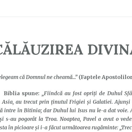
CĂLĂUZIREA DIVIN
elegeam că Domnul ne cheamă…”
(Faptele Apostolilor
iblia spune:
„Fiindcă au fost opriţi de Duhul Sfâ
Asia, au trecut prin ţinutul Frigiei şi Galatiei. Ajunşi
 intre în Bitinia; dar Duhul lui Isus nu le-a dat voie. 
şi s-au pogorât la Troa. Noaptea, Pavel a avut o ved
ta în picioare şi i-a făcut următoarea rugăminte: „Tre