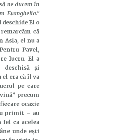
 să ne ducem în
m Evanghelia.”
 deschide El o
să remarcăm că
 Asia, el nu a
 Pentru Pavel,
re lucru. El a
 deschisă și
el era că îl va
ucrul pe care
divină” precum
 fiecare ocazie
au primit – au
 fel ca acelea
mâne unde ești