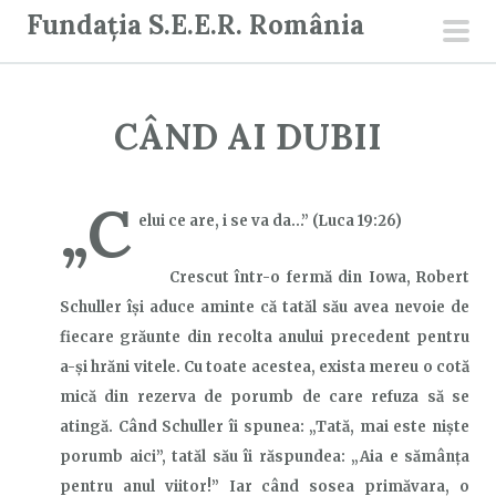
S
Fundația S.E.E.R. România
a
men
r
prin
i
CÂND AI DUBII
l
a
c
„C
elui ce are, i se va da…”
(Luca 19:26)
o
n
Crescut într-
o fermă din Iowa, Robert
ț
Schuller își aduce aminte că tatăl său avea nevoie de
i
fiecare grăunte din recolta anului precedent pentru
n
a-și hrăni vitele. Cu toate acestea, exista mereu
o cotă
u
mică
din rezerva de porumb de care refuza să se
t
atingă. Când
Schuller
îi spunea: „Tată, mai este niște
porumb aici”, tatăl său îi răspundea:
„Aia
e sămânța
pentru anul viitor!” Iar când sosea primăvara, o