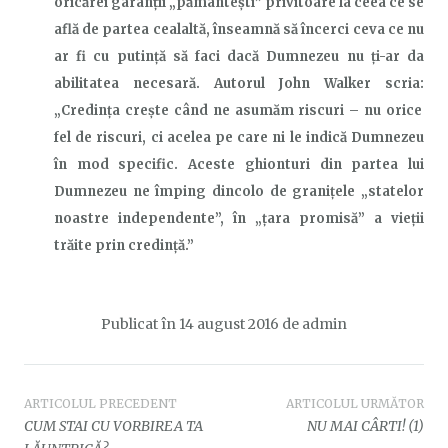
oricărei garanții „pământești” privitoare la ceea ce se
află de partea cealaltă, înseamnă să încerci ceva ce nu
ar fi cu putință să faci dacă Dumnezeu nu ți-ar da
abilitatea necesară.
Autorul John
Walker
scria:
„Credința crește când ne asumăm riscuri – nu orice
fel de riscuri, ci acelea pe care ni le indică Dumnezeu
în mod specific. Aceste ghionturi din partea lui
Dumnezeu ne împing dincolo de granițele „statelor
noastre independente”, în „țara promisă” a vieții
trăite prin credință.”
Publicat în
14 august 2016
de
admin
Navigare
ARTICOLUL PRECEDENT
ARTICOLUL URMĂTOR
CUM STAI CU VORBIREA TA
NU MAI CÂRTI! (1)