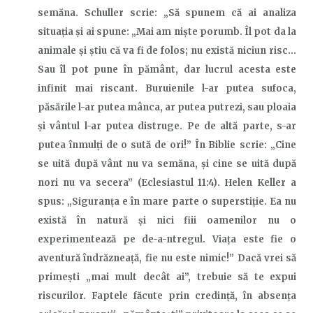
semăna. Schuller scrie: „Să spunem că ai analiza
situația și ai spune: „Mai am niște porumb. Îl pot da la
animale și știu că va fi de folos; nu există niciun risc…
Sau îl pot pune în pământ, dar lucrul acesta este
infinit mai riscant. Buruienile l-ar putea sufoca,
păsările l-ar putea mânca, ar putea putrezi, sau ploaia
și vântul l-ar putea distruge. Pe de altă parte, s-ar
putea înmulți de o sută de ori!”
În
Bibli
e
scrie
: „Cine
se uită după vânt nu va semăna, şi cine se uită după
nori nu va secera” (Eclesiastul 11:4). Helen Keller a
spus: „Siguranța e în mare parte o superstiție. Ea nu
există în natură și nici fiii oamenilor nu o
experimentează pe de-a-ntregul. Viața este fie o
aventură îndrăzneață, fie nu este nimic!” Dacă vrei să
primești „mai mult decât ai”, trebuie să te expui
riscurilor. Faptele făcute prin credință, în absența