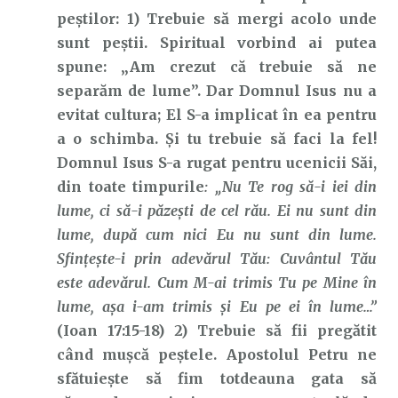
peștilor: 1) Trebuie să mergi acolo unde
sunt peștii. Spiritual vorbind ai putea
spune: „Am crezut că trebuie să ne
separăm de lume”. Dar Domnul Isus nu a
evitat cultura; El S-a implicat în ea pentru
a o schimba. Și tu trebuie să faci la fel!
Domnul Isus S-a rugat pentru ucenicii Săi,
din toate timpurile
: „Nu Te rog să-i iei din
lume, ci să-i păzeşti de cel rău. Ei nu sunt din
lume, după cum nici Eu nu sunt din lume.
Sfinţeşte-i prin adevărul Tău: Cuvântul Tău
este adevărul. Cum M-ai trimis Tu pe Mine în
lume, aşa i-am trimis şi Eu pe ei în lume…”
(Ioan 17:15-18) 2) Trebuie să fii pregătit
când mușcă peștele. Apostolul Petru ne
sfătuiește să fim totdeauna gata să