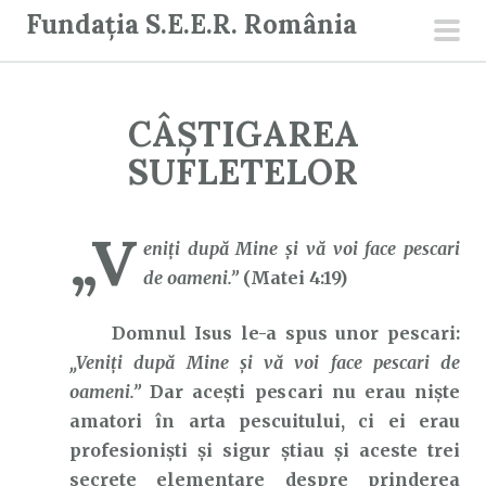
S
Fundația S.E.E.R. România
a
men
r
prin
i
CÂȘTIGAREA
l
a
SUFLETELOR
c
o
„V
n
eniţi după Mine şi vă voi face pescari
ț
de oameni.”
(Matei 4:19)
i
Domnul Isus le-a spus unor pescari:
n
„Veniţi după Mine şi vă voi face pescari de
u
oameni.”
Dar acești pescari nu erau niște
t
amatori în arta pescuitului, ci ei erau
profesioniști și sigur știau și aceste trei
secrete elementare despre prinderea