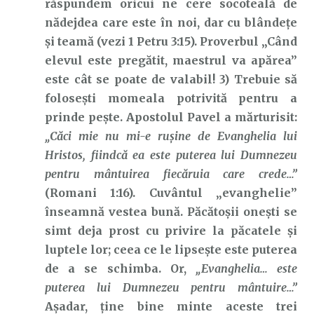
răspundem oricui ne cere socoteală de
nădejdea care este în noi, dar cu blândeţe
şi teamă (vezi 1 Petru 3:15). Proverbul „Când
elevul este pregătit, maestrul va apărea”
este cât se poate de valabil! 3) Trebuie să
folosești momeala potrivită pentru a
prinde pește. Apostolul Pavel a mărturisit:
„Căci mie nu mi-e rușine de Evanghelia lui
Hristos, fiindcă ea este puterea lui Dumnezeu
pentru mântuirea fiecăruia care crede…”
(Romani 1:16). Cuvântul „evanghelie”
înseamnă vestea bună. Păcătoșii onești se
simt deja prost cu privire la păcatele și
luptele lor; ceea ce le lipsește este puterea
de a se schimba. Or,
„Evanghelia… este
puterea lui Dumnezeu pentru mântuire…”
Așadar, ține bine minte aceste trei