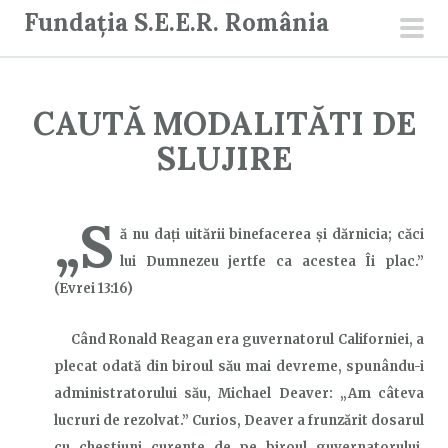
S
Fundația S.E.E.R. România
a
men
r
prin
i
CAUTĂ MODALITĂTI DE
l
a
SLUJIRE
c
o
„S
n
ă nu daţi uitării binefacerea şi dărnicia; căci
ț
lui Dumnezeu jertfe ca acestea Îi plac.”
i
(Evrei 13:16)
n
u
Când Ronald Reagan
er
a guvernatorul Californiei, a
t
plecat
odată
din biroul său
mai
devreme, spunându-i
administratorului său, Michael Deaver: „Am câteva
lucruri de rezolvat.”
Curios,
Deaver a frunzărit dosarul
cu chestiuni curente d
e pe biroul guvernatorului.