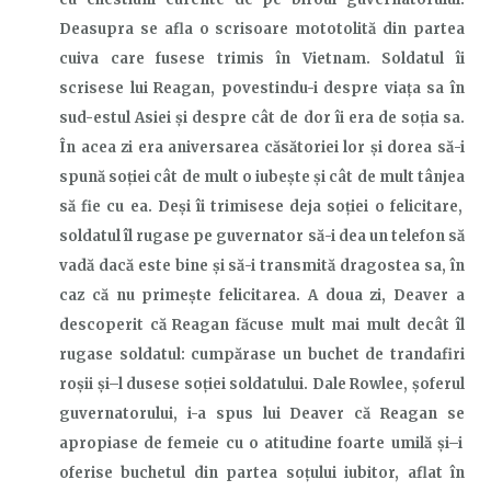
Deasupra se afla o scrisoare mototolită din partea
cuiva care fusese trimis în Vietnam. Soldatul
î
i
scris
ese
lui Reagan, povestindu-i despre viața sa în
sud-estul Asiei și despre cât de dor îi era de soția sa.
În acea zi era aniversarea căsătoriei lor și dorea să-i
spună soției cât de mult o iubește și cât de mult
tânjea
să fie cu ea. Deși
î
i trimis
ese
deja soției o felicitare,
soldatul
î
l ruga
se
pe guvernator să-i dea un telefon să
vadă dacă este bine și să-i transmită dragostea sa, în
caz că nu primește felicitarea. A doua zi, Deaver a
descoperit că Reagan făcu
se
mult mai mult decât
î
l
ruga
se
soldatul:
cumpărase
un buchet de trandafiri
roșii și
–
l
dusese
soției soldatului. Dale Rowlee, șoferul
guvernatorului, i-a spus lui Deaver că Reagan
se
apropia
se
de femeie cu o atitudine foarte umilă și
–
i
oferi
se
buchetul din partea soțului iubitor, aflat în