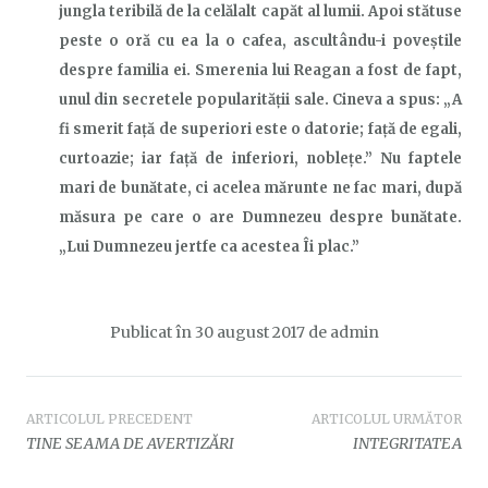
jungl
a
teribilă
de la
celălalt capăt al lumii. Apoi
stătuse
peste o oră cu ea la o cafea,
ascultându-i poveștile
despre familia ei. Smerenia lui Reagan a fost de fapt,
unul din secretele popularității sale. Cineva a spus: „A
fi smerit
față de
superiori este o datorie;
față de
egali,
curtoazie;
iar față de
inferiori, noblețe.” Nu faptele
mari de bunătate, ci acelea mărunte ne fac mari, după
măsura pe care o are Dumnezeu despre bunătate.
„Lui Dumnezeu jertfe ca acestea Îi plac.”
Publicat în
30 august 2017
de
admin
Navigare
ARTICOLUL PRECEDENT
ARTICOLUL URMĂTOR
TINE SEAMA DE AVERTIZĂRI
INTEGRITATEA
în