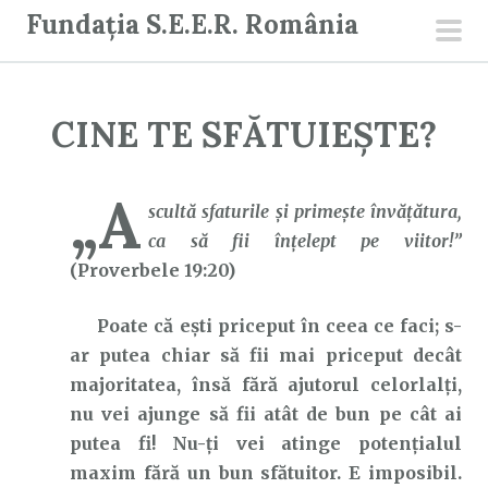
S
Fundația S.E.E.R. România
a
men
r
prin
i
CINE TE SFĂTUIEȘTE?
l
a
c
„A
scultă sfaturile şi primeşte învăţătura,
o
ca să fii înţelept pe viitor!”
n
(Proverbele 19:20)
ț
i
Poate că ești priceput în ceea ce faci; s-
n
ar putea chiar să fii mai priceput decât
u
majoritatea, însă fără ajutorul celorlalți,
t
nu vei ajunge să fii atât de bun pe cât ai
putea fi! Nu-ți vei atinge potențialul
maxim fără un bun sfătuitor. E imposibil.