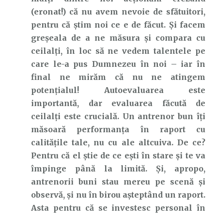
(eronat!) că nu avem nevoie de sfătuitori,
pentru că știm noi ce e de făcut. Și facem
greșeala de a ne măsura și compara cu
ceilalți, în loc să ne vedem talentele pe
care le-a pus Dumnezeu în noi – iar în
final ne mirăm că nu ne atingem
potențialul! Autoevaluarea este
importantă, dar evaluarea făcută de
ceilalți este crucială. Un antrenor bun îți
măsoară performanța în raport cu
calitățile tale, nu cu ale altcuiva. De ce?
Pentru că el știe de ce ești în stare și te va
împinge până la limită. Și, apropo,
antrenorii buni stau mereu pe scenă și
observă, și nu în birou așteptând un raport.
Asta pentru că se investesc personal în