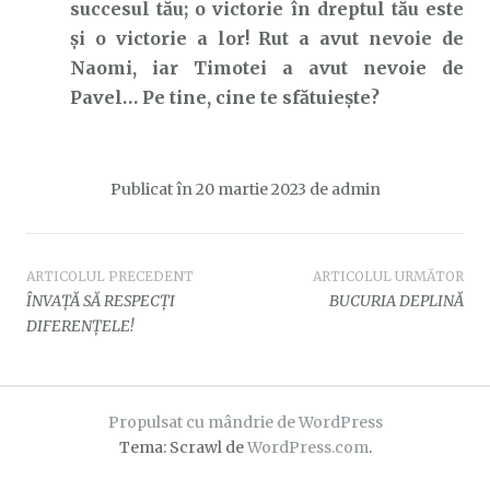
succesul tău; o victorie în dreptul tău este
și o victorie a lor! Rut a avut nevoie de
Naomi, iar Timotei a avut nevoie de
Pavel… Pe tine, cine te sfătuiește?
Publicat în
20 martie 2023
de
admin
Navigare
ARTICOLUL PRECEDENT
ARTICOLUL URMĂTOR
ÎNVAȚĂ SĂ RESPECȚI
BUCURIA DEPLINĂ
în
DIFERENȚELE!
articole
Propulsat cu mândrie de WordPress
Tema: Scrawl de
WordPress.com
.