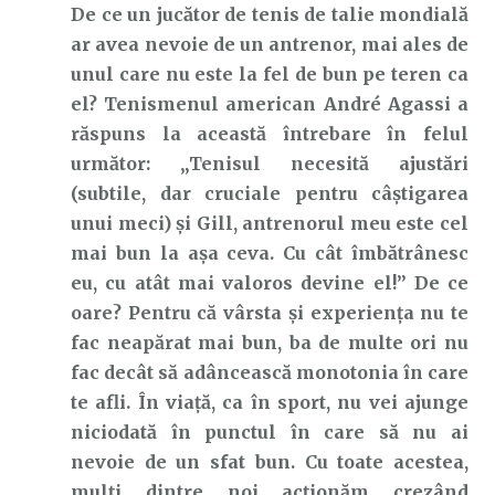
De ce un jucător de tenis de talie mondială
ar avea nevoie de un antrenor, mai ales de
unul care nu este la fel de bun pe teren ca
el? Tenismenul american André Agassi a
răspuns la această întrebare în felul
următor: „Tenisul necesită ajustări
(subtile, dar cruciale pentru câștigarea
unui meci) și Gill, antrenorul meu este cel
mai bun la așa ceva. Cu cât îmbătrânesc
eu, cu atât mai valoros devine el!” De ce
oare? Pentru că vârsta și experiența nu te
fac neapărat mai bun, ba de multe ori nu
fac decât să adâncească monotonia în care
te afli. În viață, ca în sport, nu vei ajunge
niciodată în punctul în care să nu ai
nevoie de un sfat bun. Cu toate acestea,
mulți dintre noi acționăm crezând