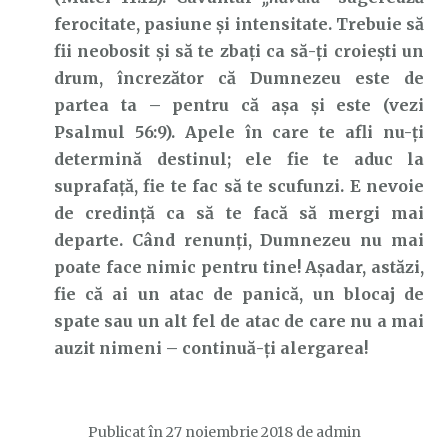
ferocitate, pasiune și intensitate. Trebuie să
fii neobosit și să te zbați ca să-ți croiești un
drum, încrezător că Dumnezeu este de
partea ta – pentru că așa și este (vezi
Psalmul 56:9). Apele în care te afli nu-ți
determină destinul; ele fie te aduc la
suprafață, fie te fac să te scufunzi. E nevoie
de credință ca să te facă să mergi mai
departe. Când renunți, Dumnezeu nu mai
poate face nimic pentru tine! Așadar, astăzi,
fie că ai un atac de panică, un blocaj de
spate sau un alt fel de atac de care nu a mai
auzit nimeni – continuă-ți alergarea!
Publicat în
27 noiembrie 2018
de
admin