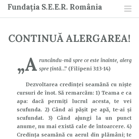
S
Fundația S.E.E.R. România
a
men
r
prin
i
CONTINUĂ ALERGAREA!
l
a
c
„A
runcându-mă spre ce este înainte, alerg
o
spre ţintă
…” (Filipeni 3:13-14)
n
ț
Dezvoltarea credinței seamănă cu niște
i
cursuri de înot. Să remarcăm: 1) Teama e ca
n
apa: dacă permiți lucrul acesta, te vei
u
scufunda. 2) Când ai pășit pe apă, te-ai și
t
scufundat. 3) Când ajungi la un punct
anume, nu mai există cale de întoarcere. 4)
Credința seamănă cu aerul din plămâni; te