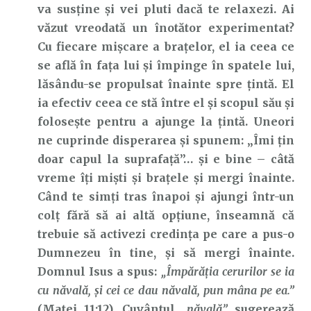
va susține și vei pluti dacă te relaxezi. Ai
văzut vreodată un înotător experimentat?
Cu fiecare mișcare a brațelor, el ia ceea ce
se află în fața lui și împinge în spatele lui,
lăsându-se propulsat înainte spre țintă. El
ia efectiv ceea ce stă între el și scopul său și
folosește pentru a ajunge la țintă. Uneori
ne cuprinde disperarea și spunem: „Îmi țin
doar capul la suprafață”… și e bine – câtă
vreme îți miști și brațele și mergi înainte.
Când te simți tras înapoi și ajungi într-un
colț fără să ai altă opțiune, înseamnă că
trebuie să activezi credința pe care a pus-o
Dumnezeu în tine, și să mergi înainte.
Domnul Isus a spus:
„Împărăţia cerurilor se ia
cu năvală, şi cei ce dau năvală, pun mâna pe ea.”
(Matei 11:12). Cuvântul
„năvală”
sugerează