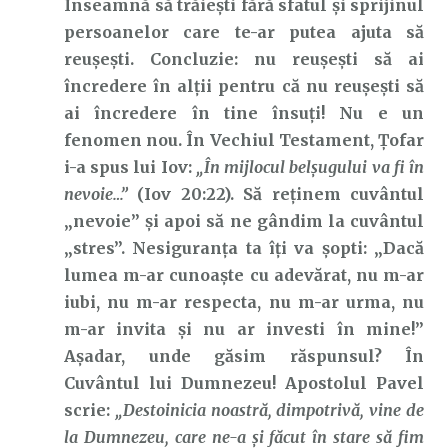
Înseamnă să trăiești fără sfatul și sprijinul
persoanelor care te-ar putea ajuta să
reușești. Concluzie: nu reușești să ai
încredere în alții pentru că nu reușești să
ai încredere în tine însuți! Nu e un
fenomen nou. În Vechiul Testament, Țofar
i-a spus lui Iov:
„În mijlocul belşugului va fi în
nevoie…”
(Iov 20:22). Să reținem cuvântul
„nevoie” și apoi să ne gândim la cuvântul
„stres”. Nesiguranța ta îți va șopti: „Dacă
lumea m-ar cunoaște cu adevărat, nu m-ar
iubi, nu m-ar respecta, nu m-ar urma, nu
m-ar invita și nu ar investi în mine!”
Așadar, unde găsim răspunsul? În
Cuvântul lui Dumnezeu! Apostolul Pavel
scrie:
„Destoinicia noastră, dimpotrivă, vine de
la Dumnezeu, care ne-a şi făcut în stare să fim