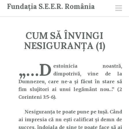
S
Fundația S.E.E.R. România
a
men
r
prin
i
CUM SĂ ÎNVINGI
l
a
NESIGURANȚA (1)
c
o
„…D
n
estoinicia noastră,
ț
dimpotrivă, vine de la
i
Dumnezeu, care ne-a şi făcut în stare să
n
fim slujitori ai unui legământ nou…” (2
u
Corinteni 3:5-6).
t
Nesiguranța te poate pune pe tușă. Când
ai impresia că nu ești calificat și demn de
succes, îndoiala de sine te poate face să ai