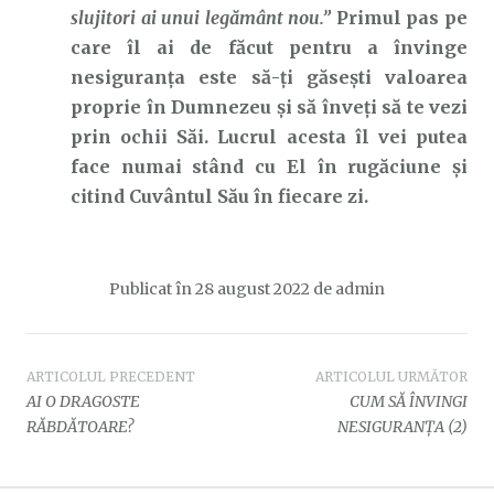
slujitori ai unui legământ nou.”
Primul pas pe
care îl ai de făcut pentru a învinge
nesiguranța este să-ți găsești valoarea
proprie în Dumnezeu și să înveți să te vezi
prin ochii Săi. Lucrul acesta îl vei putea
face numai stând cu El în rugăciune și
citind Cuvântul Său în fiecare zi.
Publicat în
28 august 2022
de
admin
Navigare
ARTICOLUL PRECEDENT
ARTICOLUL URMĂTOR
AI O DRAGOSTE
CUM SĂ ÎNVINGI
în
RĂBDĂTOARE?
NESIGURANȚA (2)
articole