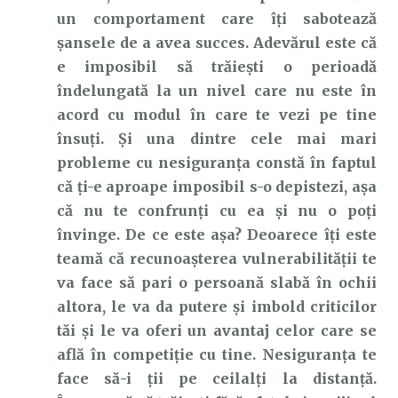
un comportament care îți sabotează
șansele de a avea succes. Adevărul este că
e imposibil să trăiești o perioadă
îndelungată la un nivel care nu este în
acord cu modul în care te vezi pe tine
însuți. Și una dintre cele mai mari
probleme cu nesiguranța constă în faptul
că ți-e aproape imposibil s-o depistezi, așa
că nu te confrunți cu ea și nu o poți
învinge. De ce este așa? Deoarece îți este
teamă că recunoașterea vulnerabilității te
va face să pari o persoană slabă în ochii
altora, le va da putere și imbold criticilor
tăi și le va oferi un avantaj celor care se
află în competiție cu tine. Nesiguranța te
face să-i ții pe ceilalți la distanță.