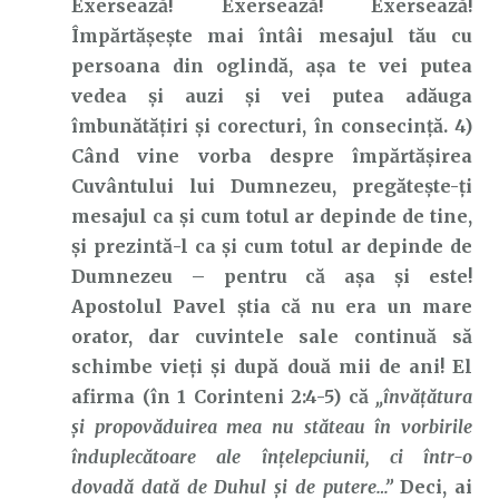
Exersează! Exersează! Exersează!
Împărtășește mai întâi mesajul tău cu
persoana din oglindă, așa te vei putea
vedea și auzi și vei putea adăuga
îmbunătățiri și corecturi, în consecință. 4)
Când vine vorba despre împărtășirea
Cuvântului lui Dumnezeu, pregătește-ți
mesajul ca și cum totul ar depinde de tine,
și prezintă-l ca și cum totul ar depinde de
Dumnezeu – pentru că așa și este!
Apostolul Pavel știa că nu era un mare
orator, dar cuvintele sale continuă să
schimbe vieți și după două mii de ani! El
afirma (în 1 Corinteni 2:4-5) că
„învăţătura
şi propovăduirea mea nu stăteau în vorbirile
înduplecătoare ale înţelepciunii, ci într-o
dovadă dată de Duhul şi de putere…”
Deci, ai