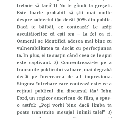
trebuie să faci? 1) Nu te gândi la greșeli.
Este foarte probabil să știi mai multe
despre subiectul tău decât 90% din public.
Dacă te bâlbâi, ce contează? Le arăți
ascultătorilor că ești om – la fel ca ei.
Oamenii se identifică adesea mai bine cu
vulnerabilitatea ta decât cu perfecțiunea
ta. În plus, ei te susțin când ceea ce le spui
este captivant. 2) Concentrează-te pe a
transmite publicului valoare, mai degrabă
decât pe încercarea de a-l impresiona.
Singura întrebare care contează este: ce a
reținut publicul din discursul tău? John
Ford, un regizor american de film, a spus-
o astfel: „Poți vorbi bine dacă limba ta
poate transmite mesajul inimii tale!” 3)