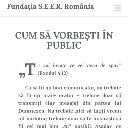
S
Fundația S.E.E.R. România
a
men
r
prin
i
CUM SĂ VORBEȘTI ÎN
l
a
PUBLIC
c
o
„T
n
e voi învăţa ce vei avea de spus.”
ț
(Exodul 4:12)
i
Ca să fii un bun comunicator, nu trebuie
n
să fii un mare orator – trebuie doar să
u
transmiți clar mesajul din partea lui
t
Dumnezeu. Nu trebuie nici să imiți vreun
alt vorbitor; trebuie doar să te hotărăști să
fii cel mai bun „tu” posibil. Așadar, ce