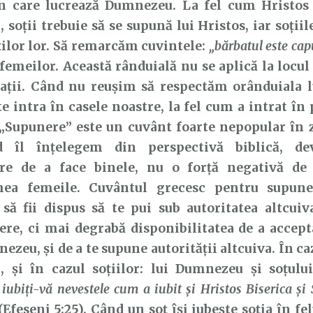
n care lucrează Dumnezeu. La fel cum Hristos 
soții trebuie să se supună lui Hristos, iar soțiil
ilor lor. Să remarcăm cuvintele:
„bărbatul este cap
 femeilor. Această rânduială nu se aplică la locu
elații. Când nu reușim să respectăm orânduiala 
e intra în casele noastre, la fel cum a intrat în
„Supunere” este un cuvânt foarte nepopular în z
d îl înțelegem din perspectivă biblică, de
re de a face binele, nu o forță negativă de
hea femeile. Cuvântul grecesc pentru supun
să fii dispus să te pui sub autoritatea altcuiv
re, ci mai degrabă disponibilitatea de a accept
zeu, și de a te supune autorității altcuiva. În caz
 și în cazul soțiilor: lui Dumnezeu și soțului.
, iubiţi-vă nevestele cum a iubit şi Hristos Biserica şi
Efeseni 5:25). Când un soț își iubește soția în fel