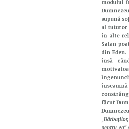
modului î
Dumnezeu, 
supună soț
al tuturor
în alte r
Satan poat
din Eden. 
însă cân
motivatoa
îngenunc
înseamnă 
constrânge
făcut Dumne
Dumnezeu,
„Bărbaţilor
pentru ea”
(