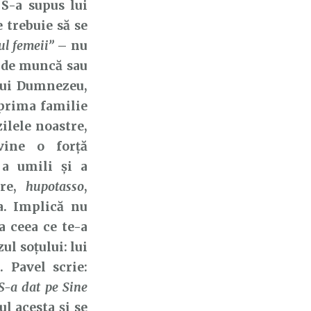
S-a supus lui
e trebuie să se
ul femeii”
– nu
l de muncă sau
lui Dumnezeu,
 prima familie
ilele noastre,
vine o forță
 a umili și a
ere,
hupotasso
,
a. Implică nu
a ceea ce te-a
ul soțului: lui
 Pavel scrie:
 S-a dat pe Sine
ul acesta și se