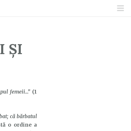
men
prin
 ȘI
apul femeii…”
(1
bat; că bărbatul
tă o ordine a