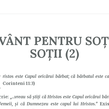
VÂNT PENTRU SOȚI
SOȚII (2)
H
ristos este Capul oricărui bărbat; că bărbatul este c
Corinteni 11:3)
rie:
„…vreau să ştiţi că Hristos este Capul oricărui băr
femeii, şi că Dumnezeu este capul lui Hristos.”
Exis