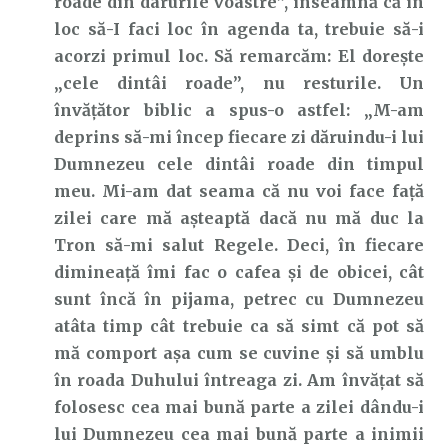
roade din darurile voastre”, înseamnă că în
loc să-I faci loc în agenda ta, trebuie să-i
acorzi primul loc. Să remarcăm: El dorește
„cele dintâi roade”, nu resturile. Un
învățător biblic a spus-o astfel: „M-am
deprins să-mi încep fiecare zi dăruindu-i lui
Dumnezeu cele dintâi roade din timpul
meu. Mi-am dat seama că nu voi face față
zilei care mă așteaptă dacă nu mă duc la
Tron să-mi salut Regele. Deci, în fiecare
dimineață îmi fac o cafea și de obicei, cât
sunt încă în pijama, petrec cu Dumnezeu
atâta timp cât trebuie ca să simt că pot să
mă comport așa cum se cuvine și să umblu
în roada Duhului întreaga zi. Am învățat să
folosesc cea mai bună parte a zilei dându-i
lui Dumnezeu cea mai bună parte a inimii