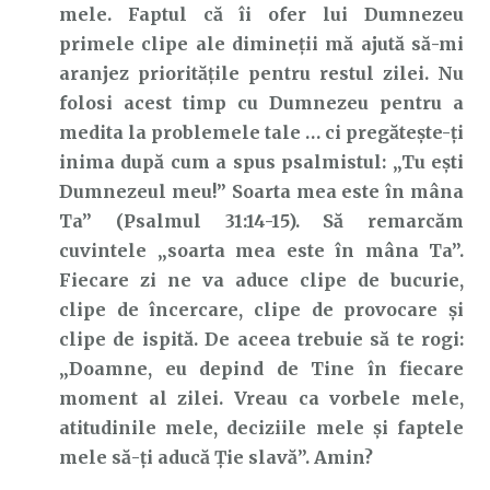
mele. Faptul că îi ofer lui Dumnezeu
primele clipe ale dimineții mă ajută să-mi
aranjez prioritățile pentru restul zilei. Nu
folosi acest timp cu Dumnezeu pentru a
medita la problemele tale … ci pregătește-ți
inima după cum a spus psalmistul: „Tu eşti
Dumnezeul meu!” Soarta mea este în mâna
Ta” (Psalmul 31:14-15). Să remarcăm
cuvintele „soarta mea este în mâna Ta”.
Fiecare zi ne va aduce clipe de bucurie,
clipe de încercare, clipe de provocare și
clipe de ispită. De aceea trebuie să te rogi:
„Doamne, eu depind de Tine în fiecare
moment al zilei. Vreau ca vorbele mele,
atitudinile mele, deciziile mele și faptele
mele să-ți aducă Ție slavă”. Amin?