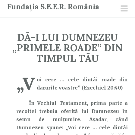
S
Fundația S.E.E.R. România
a
men
r
prin
i
DĂ-I LUI DUMNEZEU
l
a
„PRIMELE ROADE” DIN
c
TIMPUL TĂU
o
n
„V
ț
oi cere … cele dintâi roade din
i
darurile voastre” (Ezechiel 20:40)
n
u
În Vechiul Testament, prima parte a
t
recoltei trebuia oferită lui Dumnezeu în
semn de mulțumire. Așadar, când
Dumnezeu spune: „Voi cere … cele dintâi