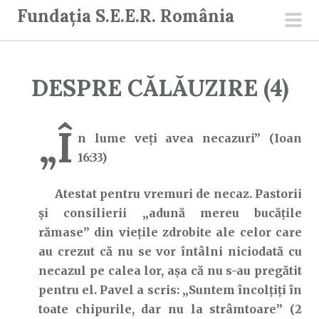
S
Fundația S.E.E.R. România
a
men
r
prin
i
DESPRE CĂLĂUZIRE (4)
l
a
c
„Î
n lume veţi avea necazuri” (Ioan
o
16:33)
n
ț
Atestat pentru vremuri de necaz. Pastorii
i
și consilierii „adună mereu bucățile
n
rămase” din viețile zdrobite ale celor care
u
au crezut că nu se vor întâlni niciodată cu
t
necazul pe calea lor, așa că nu s-au pregătit
pentru el. Pavel a scris: „Suntem încolţiţi în
toate chipurile, dar nu la strâmtoare” (2