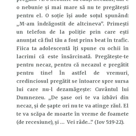
o nebunie și mai mare să nu te pregătești
pentru el. O soție își aude soțul spunând:
„M-am îndrăgostit de altcineva”. Primești
un telefon de la poliție prin care ești
anunțat că fiul tău a fost prins beat în trafic.
Fiica ta adolescentă îți spune cu ochii în
lacrimi că este însărcinată. Pregătește-te
pentru necaz, pentru că necazul e pregătit
pentru tine! În astfel de vremuri,
credinciosul pregătit se întoarce spre sursa
lui care nu-l dezamăgește: Cuvântul lui
Dumnezeu. „De şase ori te va izbăvi din
necaz, şi de şapte ori nu te va atinge răul. El
te va scăpa de moarte în vreme de foamete
(de recesiune), şi … Vei râde…” (Iov 5:19-22).