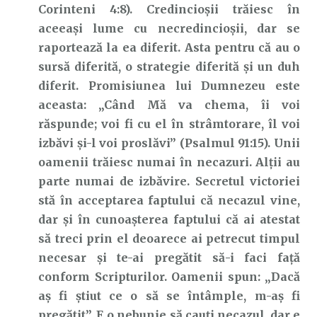
Corinteni 4:8). Credincioșii trăiesc în
aceeași lume cu necredincioșii, dar se
raportează la ea diferit. Asta pentru că au o
sursă diferită, o strategie diferită și un duh
diferit. Promisiunea lui Dumnezeu este
aceasta: „Când Mă va chema, îi voi
răspunde; voi fi cu el în strâmtorare, îl voi
izbăvi şi-l voi proslăvi” (Psalmul 91:15). Unii
oamenii trăiesc numai în necazuri. Alții au
parte numai de izbăvire. Secretul victoriei
stă în acceptarea faptului că necazul vine,
dar și în cunoașterea faptului că ai atestat
să treci prin el deoarece ai petrecut timpul
necesar și te-ai pregătit să-i faci față
conform Scripturilor. Oamenii spun: „Dacă
aș fi știut ce o să se întâmple, m-aș fi
pregătit”. E o nebunie să cauți necazul, dar e