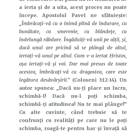
a ierta și de a uita, acest proces nu poate
începe. Apostolul Pavel ne sfătuiește:
„Îmbrăcaţi-vă cu o inimă plină de îndurare, cu
bunătate, cu smerenie, cu blândeţe, cu
îndelungă răbdare. Îngăduiţi-vă unii pe alţii, şi,
dacă unul are pricină să se plângă de altul,
iertaţi-vă unul pe altul. Cum v-a iertat Hristos,
aşa iertaţi-vă şi voi. Dar mai presus de toate
acestea, îmbrăcaţi-vă cu dragostea, care este
legătura desăvârşirii.”
(Coloseni 3:12-14). Un
autor spunea: „Dacă nu-ți place un lucru,
schimbă-l! Dacă nu-l poți schimba,
schimbă-ți atitudinea! Nu te mai plânge!”
Cu alte cuvinte, când trebuie să te
confrunți cu realități pe care nu le poți
schimba, roagă-te pentru har și învață să