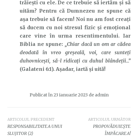
trăiești cu ele. De ce trebuie să iertăm și să
uităm? Pentru că Dumnezeu ne spune că
așa trebuie să facem! Noi nu am fost creați
să ducem cu noi stresul fizic și emoțional
care vine în urma resentimentului. Iar
Biblia ne spune:
„Chiar dacă un om ar cădea
deodată în vreo greșeală, voi, care sunteţi
duhovniceşti, să-l ridicaţi cu duhul blândeţii…”
(Galateni 6:1). Așadar, iartă și uită!
Publicat în
23 ianuarie 2023
de
admin
Navigare
ARTICOLUL PRECEDENT
ARTICOLUL URMĂTOR
RESPONSABILITATEA UNUI
PROPOVĂDUIEȘTE
în
SLUJITOR (2)
ÎMPĂCAREA!