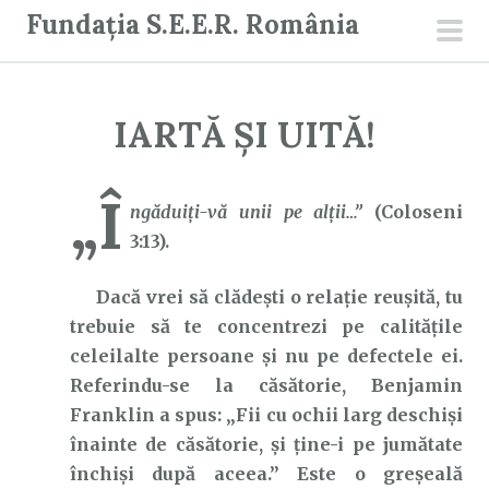
S
Fundația S.E.E.R. România
a
men
r
prin
i
IARTĂ ȘI UITĂ!
l
a
c
„Î
ngăduiţi-vă unii pe alţii…”
(Coloseni
o
3:13).
n
ț
Dacă vrei să clădești o relație reușită, tu
i
trebuie să te concentrezi pe calitățile
n
celeilalte persoane și nu pe defectele ei.
u
Referindu-se la căsătorie, Benjamin
t
Franklin a spus: „Fii cu ochii larg deschiși
înainte de căsătorie, și ține-i pe jumătate
închiși după aceea.” Este o greșeală