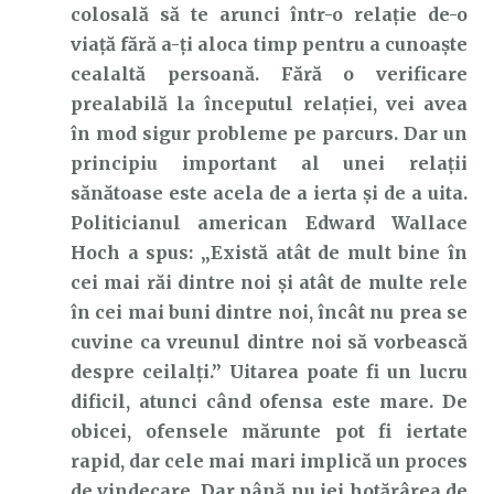
colosală să te arunci într-o relație de-o
viață fără a-ți aloca timp pentru a cunoaște
cealaltă persoană. Fără o verificare
prealabilă la începutul relației, vei avea
în mod sigur probleme pe parcurs. Dar un
principiu important al unei relații
sănătoase este acela de a ierta și de a uita.
Politicianul american Edward Wallace
Hoch a spus: „Există atât de mult bine în
cei mai răi dintre noi și atât de multe rele
în cei mai buni dintre noi, încât nu prea se
cuvine ca vreunul dintre noi să vorbească
despre ceilalți.” Uitarea poate fi un lucru
dificil, atunci când ofensa este mare. De
obicei, ofensele mărunte pot fi iertate
rapid, dar cele mai mari implică un proces
de vindecare. Dar până nu iei hotărârea de