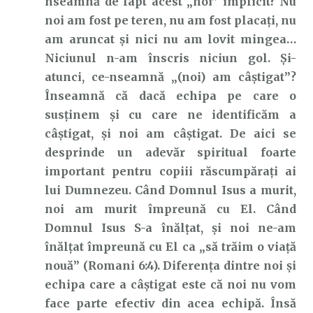
nseamnă de fapt acest „noi” implicit? Nu
noi am fost pe teren, nu am fost placați, nu
am aruncat și nici nu am lovit mingea…
Niciunul n-am înscris niciun gol. Și-
atunci, ce-nseamnă „(noi) am câștigat”?
Înseamnă că dacă echipa pe care o
susținem și cu care ne identificăm a
câștigat, și noi am câștigat. De aici se
desprinde un adevăr spiritual foarte
important pentru copiii răscumpărați ai
lui Dumnezeu. Când Domnul Isus a murit,
noi am murit împreună cu El. Când
Domnul Isus S-a înălțat, și noi ne-am
înălțat împreună cu El ca „să trăim o viaţă
nouă” (Romani 6:4). Diferența dintre noi și
echipa care a câștigat este că noi nu vom
face parte efectiv din acea echipă. Însă