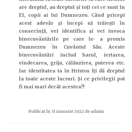
are dreptul, au dreptul și toți cei ce sunt în
El, copii ai lui Dumnezeu. Când pricepi
acest adevăr și începi să trăiești în
consecință, vei identifica și vei invoca
binecuvântările pe care le- a promis
Dumnezeu în Cuvântul Său. Aceste
binecuvântări includ harul, iertarea,
vindecarea, grija, călăuzirea, puterea etc.
Iar identitatea ta în Hristos îți dă dreptul
la toate aceste lucruri. Și ce privilegii pot
fi mai mari decât acestea?!
Publicat în
31 ianuarie 2022
de
admin