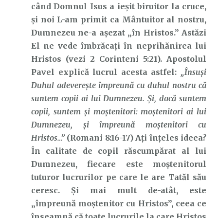
când Domnul Isus a ieșit biruitor la cruce,
și noi L-am primit ca Mântuitor al nostru,
Dumnezeu ne-a așezat
„în Hristos.” Astăzi
El ne vede îmbrăcați în neprihănirea lui
Hristos (vezi 2 Corinteni 5:21). Apostolul
Pavel explică lucrul acesta astfel:
„Însuşi
Duhul
adevereşte
împreună
cu
duhul
nostru
că
suntem
copii
ai lui Dumnezeu. Şi, dacă suntem
copii, suntem şi moştenitori: moştenitori ai lui
Dumnezeu, şi împreună moştenitori cu
Hristos…”
(Romani 8:16-17) Ați înțeles ideea?
În calitate de copil răscumpărat al lui
Dumnezeu, fiecare este moștenitorul
tuturor lucrurilor pe care le are Tatăl său
ceresc. Și mai mult de-atât, este
„împreună moștenitor cu Hristos”, ceea ce
înseamnă că toate lucrurile la care Hristos