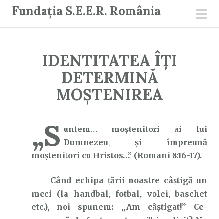
S
Fundația S.E.E.R. România
a
men
r
prin
i
IDENTITATEA ÎȚI
l
a
DETERMINĂ
c
MOȘTENIREA
o
n
„S
ț
untem… moştenitori ai lui
i
Dumnezeu, şi împreună
n
moştenitori cu Hristos…” (Romani 8:16-17).
u
t
Când echipa țării noastre câștigă un
meci (la handbal, fotbal, volei, baschet
etc.), noi spunem: „Am câștigat!” Ce-