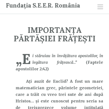
S
Fundația S.E.E.R. România
a
men
r
prin
i
IMPORTANȚA
l
a
PĂRTĂȘIEI FRĂȚEȘTI
c
o
„E
n
i stăruiau în învăţătura apostolilor, în
ț
legătura frăţească…”
(Faptele
i
apostolilor 2:42)
n
Ați auzit de Euclid? A fost un mare
u
matematician grec, părintele geometriei,
t
care a trăit cu vreo trei sute de ani după
Hristos… și este cunoscut pentru seria sa
de treisprezece volume intitulată