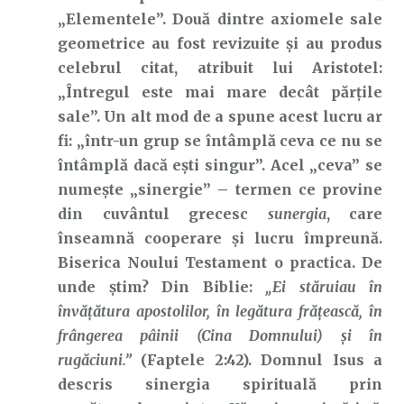
„Elementele”. Două dintre axiomele sale
geometrice au fost revizuite și au produs
celebrul citat, atribuit lui Aristotel:
„Întregul este mai mare decât părțile
sale”. Un alt mod de a spune acest lucru ar
fi: „într-un grup se întâmplă ceva ce nu se
întâmplă dacă ești singur”. Acel „ceva” se
numește „sinergie” – termen ce provine
din cuvântul grecesc
sunergia
, care
înseamnă cooperare și lucru împreună.
Biserica Noului Testament o practica. De
unde știm? Din Biblie:
„Ei stăruiau în
învăţătura apostolilor, în legătura frăţească, în
frângerea pâinii (Cina Domnului) şi în
rugăciuni.”
(Faptele 2:42). Domnul Isus a
descris sinergia spirituală prin