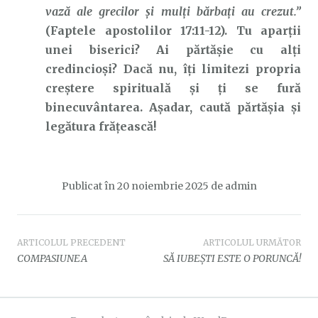
vază ale grecilor şi mulţi bărbaţi au crezut.”
(Faptele apostolilor 17:11-12). Tu aparții
unei biserici? Ai părtășie cu alți
credincioși? Dacă nu, îți limitezi propria
creștere spirituală și ți se fură
binecuvântarea. Așadar, caută părtășia și
legătura frățească!
Publicat în
20 noiembrie 2025
de
admin
Navigare
ARTICOLUL PRECEDENT
ARTICOLUL URMĂTOR
COMPASIUNEA
SĂ IUBEȘTI ESTE O PORUNCĂ!
în
articole