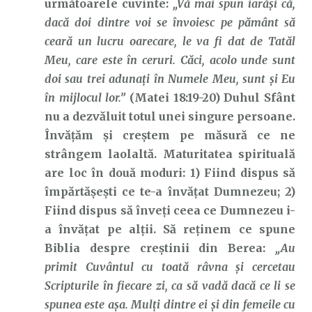
următoarele cuvinte:
„Vă mai spun iarăşi că,
dacă doi dintre voi se învoiesc pe pământ să
ceară un lucru oarecare, le va fi dat de Tatăl
Meu, care este în ceruri. Căci, acolo unde sunt
doi sau trei adunaţi în Numele Meu, sunt şi Eu
în mijlocul lor.”
(Matei 18:19-20) Duhul Sfânt
nu a dezvăluit totul unei singure persoane.
Învățăm și creștem pe măsură ce ne
strângem laolaltă. Maturitatea spirituală
are loc în două moduri: 1) Fiind dispus să
împărtășești ce te-a învățat Dumnezeu; 2)
Fiind dispus să înveți ceea ce Dumnezeu i-
a învățat pe alții. Să reținem ce spune
Biblia despre creștinii din Berea:
„Au
primit Cuvântul cu toată râvna şi cercetau
Scripturile în fiecare zi, ca să vadă dacă ce li se
spunea este aşa. Mulţi dintre ei şi din femeile cu