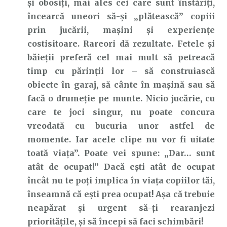
și obosiți, mai ales cei care sunt înstăriți,
încearcă uneori să-și „plătească” copiii
prin jucării, mașini și experiențe
costisitoare. Rareori dă rezultate. Fetele și
băieții preferă cel mai mult să petreacă
timp cu părinții lor – să construiască
obiecte în garaj, să cânte în mașină sau să
facă o drumeție pe munte. Nicio jucărie, cu
care te joci singur, nu poate concura
vreodată cu bucuria unor astfel de
momente. Iar acele clipe nu vor fi uitate
toată viața”. Poate vei spune: „Dar… sunt
atât de ocupat!” Dacă ești atât de ocupat
încât nu te poți implica în viața copiilor tăi,
înseamnă că ești prea ocupat! Așa că trebuie
neapărat și urgent să-ți rearanjezi
prioritățile, și să începi să faci schimbări!