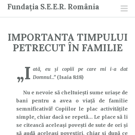
S
Fundația S.E.E.R. România
a
men
r
prin
i
IMPORTANTA TIMPULUI
l
a
PETRECUT ÎN FAMILIE
c
o
„I
n
ată, eu şi copiii pe care mi i-a dat
ț
Domnul…”
(Isaia 8:18)
i
Nu e nevoie să cheltuiești sume uriașe de
n
bani pentru a avea o viață de familie
u
semnificativă! Copiilor le plac activitățile
t
simple, chiar dacă se repetă… Le place să li
se citească aceleași povești de sute de ori și
să audă aceleași povestiri, chiar și după ce