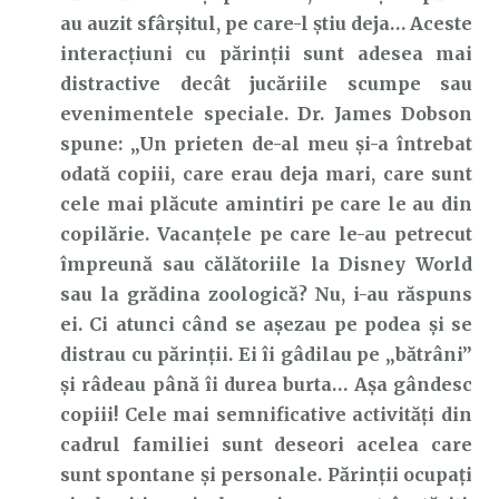
au auzit sfârșitul, pe care-l știu deja… Aceste
interacțiuni cu părinții sunt adesea mai
distractive decât jucăriile scumpe sau
evenimentele speciale. Dr. James Dobson
spune: „Un prieten de-al meu și-a întrebat
odată copiii, care erau deja mari, care sunt
cele mai plăcute amintiri pe care le au din
copilărie. Vacanțele pe care le-au petrecut
împreună sau călătoriile la Disney World
sau la grădina zoologică? Nu, i-au răspuns
ei. Ci atunci când se așezau pe podea și se
distrau cu părinții. Ei îi gâdilau pe „bătrâni”
și râdeau până îi durea burta… Așa gândesc
copiii! Cele mai semnificative activități din
cadrul familiei sunt deseori acelea care
sunt spontane și personale. Părinții ocupați