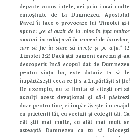
departe cunoștințele, vei primi mai multe
cunoștințe de la Dumnezeu. Apostolul
Pavel îi face o provocare lui Timotei și-i
spune:
„ce-ai auzit de la mine în faţa multor
martori încredinţează la oameni de încredere,
care să fie în stare să înveţe şi pe alţii.”
(2
Timotei 2:2) Dacă știi oameni care nu și-au
descoperit încă scopul dat de Dumnezeu
pentru viața lor, este datoria ta să le
împărtășești ceea ce ți s-a împărtășit și ție!
De exemplu, nu te limita să citești ori să
asculți acest devoțional și să-l păstrezi
doar pentru tine, ci împărtășește-i mesajul
cu prietenii tăi, cu vecinii și colegii tăi. Cu
cât știi mai multe, cu atât mai mult se
așteaptă Dumnezeu ca tu să folosești