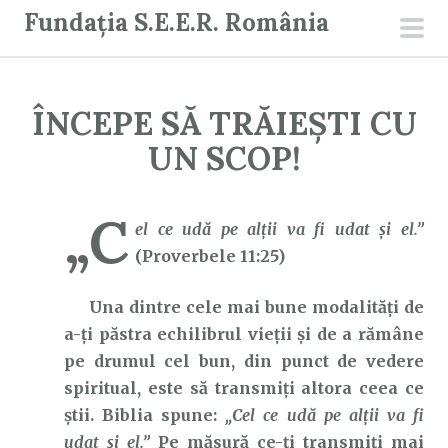
S
Fundația S.E.E.R. România
a
men
r
prin
i
ÎNCEPE SĂ TRĂIEȘTI CU
l
a
UN SCOP!
c
o
„C
n
el ce udă pe alţii va fi udat şi el.”
ț
(Proverbele 11:25)
i
Una dintre cele mai bune modalități de
n
a-ți păstra echilibrul vieții și de a rămâne
u
pe drumul cel bun, din punct de vedere
t
spiritual, este să transmiți altora ceea ce
știi. Biblia spune:
„Cel ce udă pe alţii va fi
udat şi el.”
Pe măsură ce-ți transmiți mai