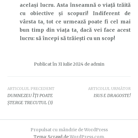
același lucru. Asta înseamnă o viață trăită
cu obiective și scopuri! Indiferent de
vârsta ta, tot ce urmează poate fi cel mai
bun timp din viața ta, dacă vei face acest
lucru: să începi să trăiești cu un scop!
Publicat în
31 iulie 2024
de
admin
Navigare
ARTICOLUL PRECEDENT
ARTICOLUL URMĂTOR
DUMNEZEU ÎȚI POATE
ISUS E DRAGOSTE!
în
ȘTERGE TRECUTUL (3)
articole
Propulsat cu mândrie de WordPress
Tema: Scrawl de
WordPress.com
.