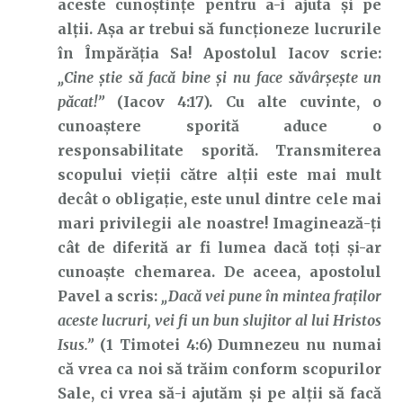
aceste cunoștințe pentru a-i ajuta și pe
alții. Așa ar trebui să funcționeze lucrurile
în Împărăția Sa! Apostolul Iacov scrie:
„Cine ştie să facă bine şi nu face săvârşeşte un
păcat!”
(Iacov 4:17). Cu alte cuvinte, o
cunoaștere sporită aduce o
responsabilitate sporită. Transmiterea
scopului vieții către alții este mai mult
decât o obligație, este unul dintre cele mai
mari privilegii ale noastre! Imaginează-ți
cât de diferită ar fi lumea dacă toți și-ar
cunoaște chemarea. De aceea, apostolul
Pavel a scris:
„Dacă vei pune în mintea fraţilor
aceste lucruri, vei fi un bun slujitor al lui Hristos
Isus.”
(1 Timotei 4:6) Dumnezeu nu numai
că vrea ca noi să trăim conform scopurilor
Sale, ci vrea să-i ajutăm și pe alții să facă