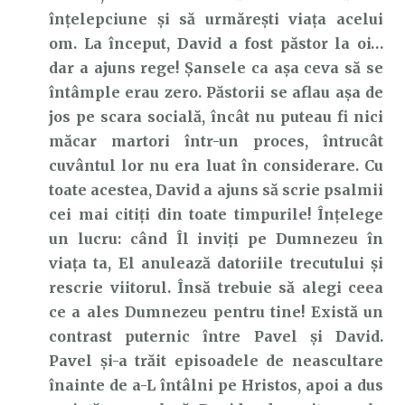
înțelepciune și să urmărești viața acelui
om. La început, David a fost păstor la oi…
dar a ajuns rege! Șansele ca așa ceva să se
întâmple erau zero. Păstorii se aflau așa de
jos pe scara socială, încât nu puteau fi nici
măcar martori într-un proces, întrucât
cuvântul lor nu era luat în considerare. Cu
toate acestea, David a ajuns să scrie psalmii
cei mai citiți din toate timpurile! Înțelege
un lucru: când Îl inviți pe Dumnezeu în
viața ta, El anulează datoriile trecutului și
rescrie viitorul. Însă trebuie să alegi ceea
ce a ales Dumnezeu pentru tine! Există un
contrast puternic între Pavel și David.
Pavel și-a trăit episoadele de neascultare
înainte de a-L întâlni pe Hristos, apoi a dus