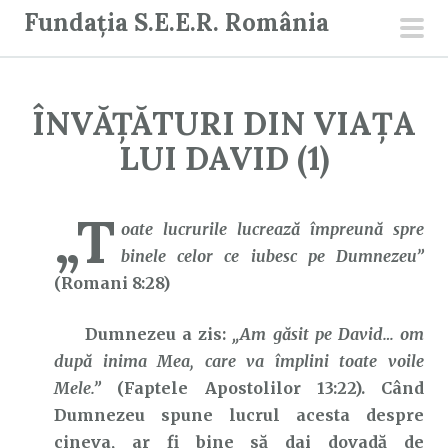
S
Fundația S.E.E.R. România
a
men
r
prin
i
ÎNVĂȚĂTURI DIN VIAȚA
l
a
LUI DAVID (1)
c
o
„T
n
oate lucrurile lucrează împreună spre
ț
binele celor ce iubesc pe Dumnezeu”
i
(Romani 8:28)
n
Dumnezeu a zis:
„Am găsit pe David… om
u
după inima Mea, care va împlini toate voile
t
Mele.”
(Faptele Apostolilor 13:22). Când
Dumnezeu spune lucrul acesta despre
cineva, ar fi bine să dai dovadă de