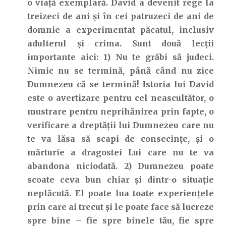
o viață exemplară. David a devenit rege la
treizeci de ani și în cei patruzeci de ani de
domnie a experimentat păcatul, inclusiv
adulterul și crima. Sunt două lecții
importante aici: 1) Nu te grăbi să judeci.
Nimic nu se termină, până când nu zice
Dumnezeu că se termină! Istoria lui David
este o avertizare pentru cel neascultător, o
mustrare pentru neprihănirea prin fapte, o
verificare a dreptății lui Dumnezeu care nu
te va lăsa să scapi de consecințe, și o
mărturie a dragostei Lui care nu te va
abandona niciodată. 2) Dumnezeu poate
scoate ceva bun chiar și dintr-o situație
neplăcută. El poate lua toate experiențele
prin care ai trecut și le poate face să lucreze
spre bine – fie spre binele tău, fie spre