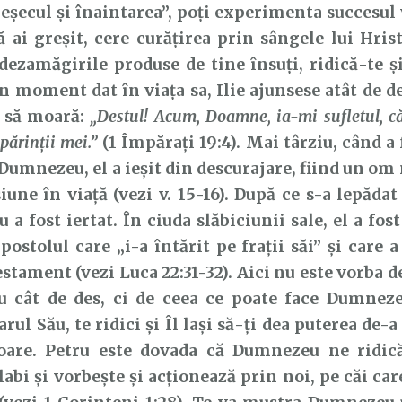
„eșecul și înaintarea”, poți experimenta succesul 
 ai greșit, cere curățirea prin sângele lui Hris
dezamăgirile produse de tine însuți, ridică-te ș
n moment dat în viața sa, Ilie ajunsese atât de d
t să moară:
„Destul! Acum, Doamne, ia-mi sufletul, c
părinţii mei.”
(1 Împărați 19:4). Mai târziu, când a 
 Dumnezeu, el a ieșit din descurajare, fiind un om
une în viață (vezi v. 15-16). După ce s-a lepădat
u a fost iertat. În ciuda slăbiciunii sale, el a fost
postolul care „i-a întărit pe frații săi” și care a
stament (vezi Luca 22:31-32). Aici nu este vorba de
au cât de des, ci de ceea ce poate face Dumneze
arul Său, te ridici și Îl lași să-ți dea puterea de-
toare. Petru este dovada că Dumnezeu ne ridic
abi și vorbește și acționează prin noi, pe căi car