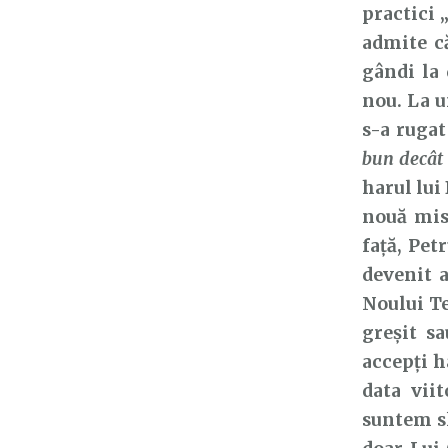
practici 
admite că
gândi la 
nou. La u
s-a ruga
bun decât 
harul lui
nouă misi
față, Petr
devenit a
Noului Te
greșit s
accepți h
data vii
suntem sl