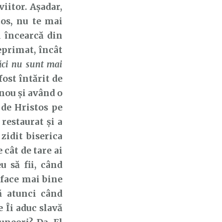
viitor. Așadar,
tos, nu te mai
i încearcă din
eprimat, încât
ăci nu sunt mai
fost întărit de
 nou și având o
 de Hristos pe
 restaurat și a
 zidit biserica
 cât de tare ai
u să fii, când
a face mai bine
ă atunci când
e Îi aduc slavă