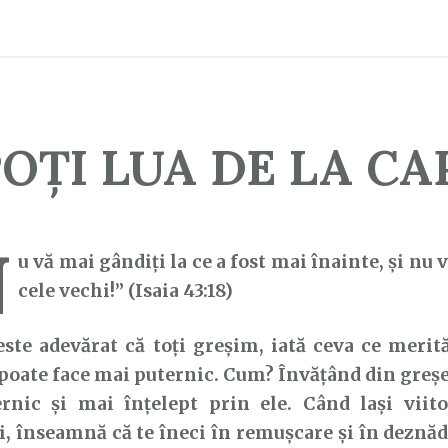
POȚI LUA DE LA CA
N
u vă mai gândiţi la ce a fost mai înainte, şi nu v
cele vechi!” (Isaia 43:18)
e adevărat că toți greșim, iată ceva ce merită 
 poate face mai puternic. Cum? Învățând din greșe
rnic și mai înțelept prin ele. Când lași viit
i, înseamnă că te îneci în remușcare și în deznăd