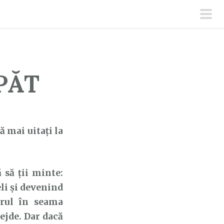
men
prin
PĂT
ă mai uitaţi la
să ții minte:
li și devenind
orul în seama
ejde. Dar dacă