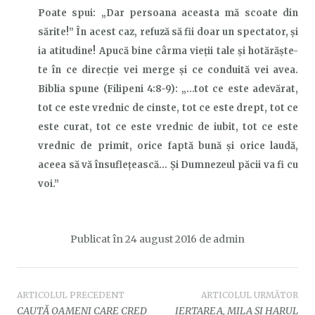
Poate spui: „Dar persoana aceasta mă scoate din
sărite!” În acest caz, refuză să fii doar un spectator, și
ia atitudine! Apucă bine cârma vieții tale și hotărăște-
te în ce direcție vei merge și ce conduită vei avea.
Biblia spune (Filipeni 4:8-9): „…tot ce este adevărat,
tot ce este vrednic de cinste, tot ce este drept, tot ce
este curat, tot ce este vrednic de iubit, tot ce este
vrednic de primit, orice faptă bună şi orice laudă,
aceea să vă însufleţească… Şi Dumnezeul păcii va fi cu
voi.”
Publicat în
24 august 2016
de
admin
Navigare
ARTICOLUL PRECEDENT
ARTICOLUL URMĂTOR
CAUTĂ OAMENI CARE CRED
IERTAREA, MILA ȘI HARUL