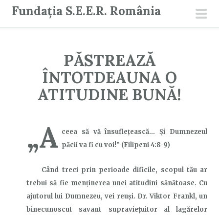
S
Fundația S.E.E.R. România
a
men
r
prin
i
PĂSTREAZĂ
l
a
ÎNTOTDEAUNA O
c
ATITUDINE BUNĂ!
o
n
„A
ț
ceea să vă însufleţească… Și Dumnezeul
i
păcii va fi cu voi!”
(Filipeni 4:8-9)
n
u
Când treci prin perioade dificile, scopul tău ar
t
trebui să fie menținerea unei atitudini sănătoase. Cu
ajutorul lui Dumnezeu, vei reuși. Dr. Viktor Frankl, un
binecunoscut savant supraviețuitor al lagărelor